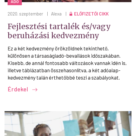
ADÓ
2020. szeptember
|
Alexa
|
ELŐFIZETŐI CIKK
Fejlesztési tartalék és/vagy
beruházási kedvezmény
Ez a két kedvezmény örökzöldnek tekinthető,
különösen a társaságiadó-bevallások időszakában.
Kisebb, de annál fontosabb változások vannak idén is,
illetve táblázatban összehasonlítva, a két adóalap-
kedvezmény talán érthetőbbé teszi a szabályokat.
Érdekel