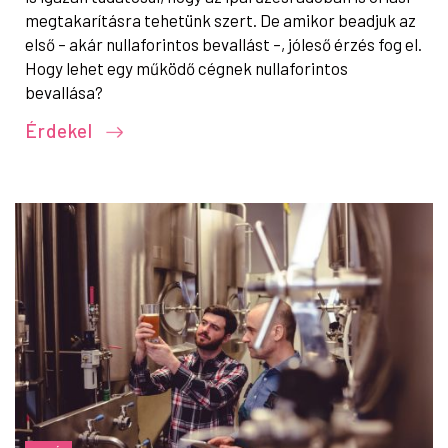
megtakarításra tehetünk szert. De amikor beadjuk az
első – akár nullaforintos bevallást –, jóleső érzés fog el.
Hogy lehet egy működő cégnek nullaforintos
bevallása?
Érdekel