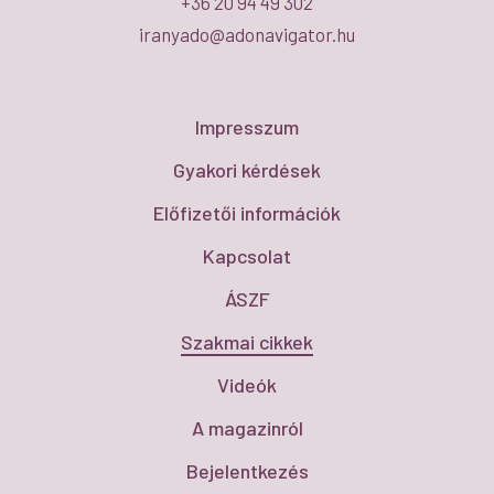
+36 20 94 49 302
iranyado@adonavigator.hu
Impresszum
Gyakori kérdések
Előfizetői információk
Kapcsolat
ÁSZF
Szakmai cikkek
Videók
A magazinról
Bejelentkezés