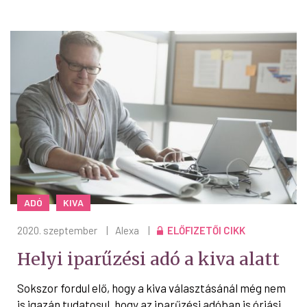
ADÓ
KIVA
2020. szeptember
|
Alexa
|
ELŐFIZETŐI CIKK
Helyi iparűzési adó a kiva alatt
Sokszor fordul elő, hogy a kiva választásánál még nem
is igazán tudatosul, hogy az iparűzési adóban is óriási