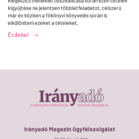
kiegészítő melléklet összeállítása során ezen tételek
kigyűjtése ne jelentsen többletfeladatot, célszerű
már év közben a főkönyvi könyvelés során is
elkülöníteni ezeket a tételeket.
Érdekel
Irányadó Magazin ügyfélszolgálat