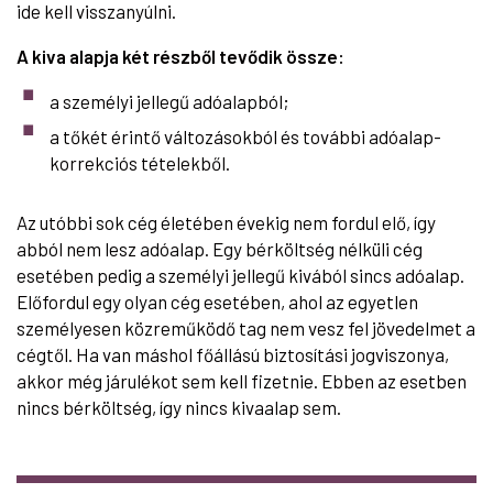
ide kell visszanyúlni.
A kiva alapja két részből tevődik össze:
a személyi jellegű adóalapból;
a tőkét érintő változásokból és további adóalap-
korrekciós tételekből.
Az utóbbi sok cég életében évekig nem fordul elő, így
abból nem lesz adóalap. Egy bérköltség nélküli cég
esetében pedig a személyi jellegű kivából sincs adóalap.
Előfordul egy olyan cég esetében, ahol az egyetlen
személyesen közreműködő tag nem vesz fel jövedelmet a
cégtől. Ha van máshol főállású biztosítási jogviszonya,
akkor még járulékot sem kell fizetnie. Ebben az esetben
nincs bérköltség, így nincs kivaalap sem.