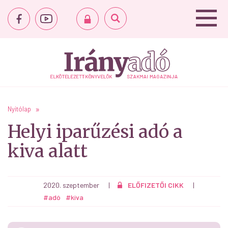
Nyitólap
Helyi iparűzési adó a
kiva alatt
2020. szeptember
|
ELŐFIZETŐI CIKK
|
#adó
#kiva