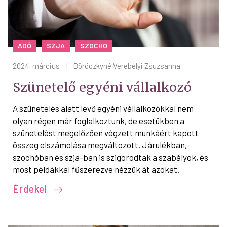
ADÓ
SZJA
SZOCHO
2024. március
|
Böröczkyné Verebélyi Zsuzsanna
Szünetelő egyéni vállalkozó
A szünetelés alatt levő egyéni vállalkozókkal nem
olyan régen már foglalkoztunk, de esetükben a
szünetelést megelőzően végzett munkáért kapott
összeg elszámolása megváltozott. Járulékban,
szochóban és szja-ban is szigorodtak a szabályok, és
most példákkal fűszerezve nézzük át azokat.
Érdekel