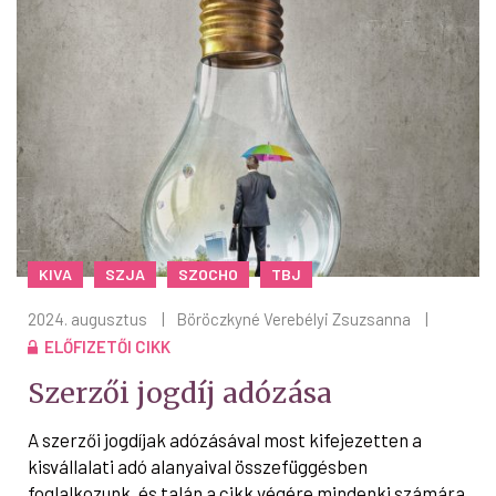
KIVA
SZJA
SZOCHO
TBJ
2024. augusztus
|
Böröczkyné Verebélyi Zsuzsanna
|
ELŐFIZETŐI CIKK
Szerzői jogdíj adózása
A szerzői jogdíjak adózásával most kifejezetten a
kisvállalati adó alanyaival összefüggésben
foglalkozunk, és talán a cikk végére mindenki számára