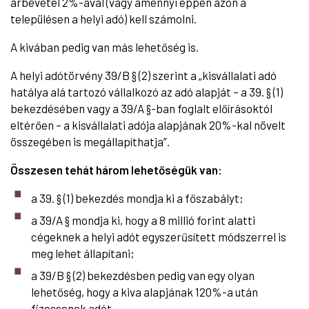
árbevétel 2%-ával (vagy amennyi éppen azon a
településen a helyi adó) kell számolni.
A kivában pedig van más lehetőség is.
A helyi adótörvény 39/B § (2) szerint a „kisvállalati adó
hatálya alá tartozó vállalkozó az adó alapját – a 39. § (1)
bekezdésében vagy a 39/A §-ban foglalt előírásoktól
eltérően – a kisvállalati adója alapjának 20%-kal növelt
összegében is megállapíthatja”.
Összesen tehát három lehetőségük van:
a 39. § (1) bekezdés mondja ki a főszabályt;
a 39/A § mondja ki, hogy a 8 millió forint alatti
cégeknek a helyi adót egyszerűsített módszerrel is
meg lehet állapítani;
a 39/B § (2) bekezdésben pedig van egy olyan
lehetőség, hogy a kiva alapjának 120%-a után
fizessenek adót.