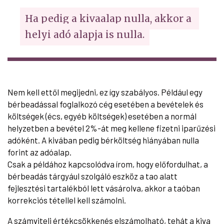
Ha pedig a kivaalap nulla, akkor a 
helyi adó alapja is nulla.
Nem kell ettől megijedni, ez így szabályos. Például egy
bérbeadással foglalkozó cég esetében a bevételek és
költségek (écs, egyéb költségek) esetében a normál
helyzetben a bevétel 2%-át meg kellene fizetni iparűzési
adóként. A kivában pedig bérköltség hiányában nulla
forint az adóalap.
Csak a példához kapcsolódva írom, hogy előfordulhat, a
bérbeadás tárgyául szolgáló eszköz a tao alatt
fejlesztési tartalékból lett vásárolva, akkor a taóban
korrekciós tétellel kell számolni.
A számviteli értékcsökkenés elszámolható, tehát a kiva