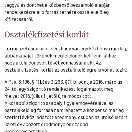
taggyűlés dönthet e közbenső beszámoló alapján
rendelkezésre álló forrás terhére osztalékelőleg
kifizetéséről.
Osztalékfizetési korlát
Természetesen nem elég, hogy van egy közbenső mérleg,
abban a saját tőkének megfelelőnek kell lenni ahhoz,
hogy a tulajdonosok tőkét vonhassanak ki. Az
osztalékfizetési korlát az osztalékelőlegre is vonatkozik.
A Ptk. 3:186. § (1) b) és 3:263. § (1) b) pontja 2016. március
24-től egy szigorító rendelkezést fogalmazott meg,
melyet 2016. július 1-jétől újra módosított.
A korábbi szigorító szabály figyelembevételével az
osztalékelőleg forrása nem lehetett a közbenső mérleg
szerinti évközi adózott eredmény, csupán az utolsó lezárt
üzleti év adózott eredménye és szabad
eredménytartaléka.