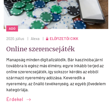
ADÓ
2020. július
|
Alexa
|
ELŐFIZETŐI CIKK
Online szerencsejáték
Manapság minden digitalizálódik. Bár kaszinóba járni
továbbra is egész más élmény, egyre inkább terjed az
online szerencsejáték, így sokszor kérdés az ebből
származó nyeremény adózása. Keveredik a
nyeremény, az önálló tevékenység, az egyéb jövedelem
kategóriája.
Érdekel