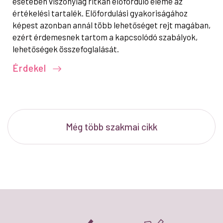
esetében viszonylag ritkán előforduló eleme az
értékelési tartalék. Előfordulási gyakoriságához
képest azonban annál több lehetőséget rejt magában,
ezért érdemesnek tartom a kapcsolódó szabályok,
lehetőségek összefoglalását.
Érdekel
Még több szakmai cikk