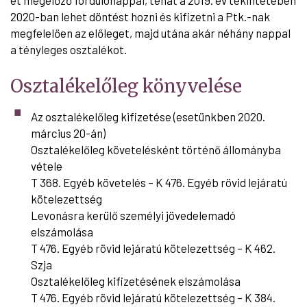
2020-ban lehet döntést hozni és kifizetni a Ptk.-nak
megfelelően az előleget, majd utána akár néhány nappal
a tényleges osztalékot.
Osztalékelőleg könyvelése
Az osztalékelőleg kifizetése (esetünkben 2020.
március 20-án)
Osztalékelőleg követelésként történő állományba
vétele
T 368. Egyéb követelés – K 476. Egyéb rövid lejáratú
kötelezettség
Levonásra kerülő személyi jövedelemadó
elszámolása
T 476. Egyéb rövid lejáratú kötelezettség – K 462.
Szja
Osztalékelőleg kifizetésének elszámolása
T 476. Egyéb rövid lejáratú kötelezettség – K 384.