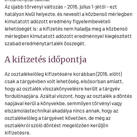
Az újabb törvényi változás – 2016. július 1-jétől – ezt
hatályon kívül helyezte, és nevesíti a közbenső mérlegben
kimutatott adózott eredmény figyelembevételi
lehetőségét is: a kifizetés nem haladja meg a közbenső
mérlegben kimutatott adózott eredménnyel kiegészített
szabad eredménytartalék összegét.
A kifizetés időpontja
Az osztalékelőleg kifizetésére korábban (2016. előtt)
csak a tárgyévben volt lehetőség, elsősorban amiatt,
hogy az osztalék visszakönyvelésre került a tárgyév
fordulónapjára. Azáltal viszont, hogy az osztalék a döntés
napjával kerül a könyvekbe, semmilyen törvényi vagy
elszámolástechnikai akadálya nincs annak, hogy az
osztalékelőleg a tárgyévet követően, de még az
osztalékról szóló döntést megelőzően kerüljön
kifizetésre.