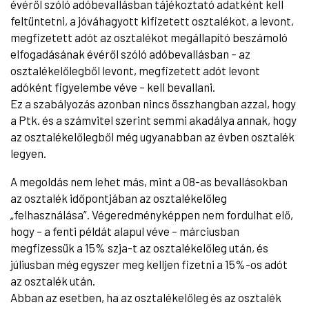
évéről szóló adóbevallásban tájékoztató adatként kell
feltüntetni, a jóváhagyott kifizetett osztalékot, a levont,
megfizetett adót az osztalékot megállapító beszámoló
elfogadásának évéről szóló adóbevallásban – az
osztalékelőlegből levont, megfizetett adót levont
adóként figyelembe véve – kell bevallani.
Ez a szabályozás azonban nincs összhangban azzal, hogy
a Ptk. és a számvitel szerint semmi akadálya annak, hogy
az osztalékelőlegből még ugyanabban az évben osztalék
legyen.
A megoldás nem lehet más, mint a 08-as bevallásokban
az osztalék időpontjában az osztalékelőleg
„felhasználása”. Végeredményképpen nem fordulhat elő,
hogy – a fenti példát alapul véve – márciusban
megfizessük a 15% szja-t az osztalékelőleg után, és
júliusban még egyszer meg kelljen fizetni a 15%-os adót
az osztalék után.
Abban az esetben, ha az osztalékelőleg és az osztalék