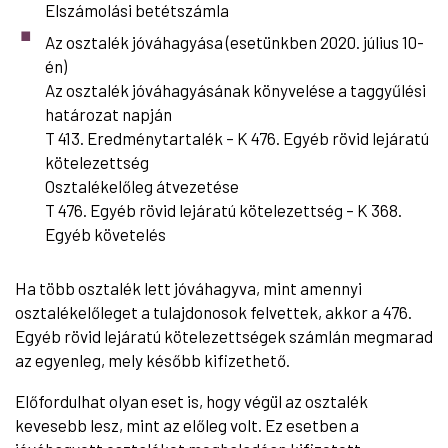
Elszámolási betétszámla
Az osztalék jóváhagyása (esetünkben 2020. július 10-
én)
Az osztalék jóváhagyásának könyvelése a taggyűlési
határozat napján
T 413. Eredménytartalék – K 476. Egyéb rövid lejáratú
kötelezettség
Osztalékelőleg átvezetése
T 476. Egyéb rövid lejáratú kötelezettség – K 368.
Egyéb követelés
Ha több osztalék lett jóváhagyva, mint amennyi
osztalékelőleget a tulajdonosok felvettek, akkor a 476.
Egyéb rövid lejáratú kötelezettségek számlán megmarad
az egyenleg, mely később kifizethető.
Előfordulhat olyan eset is, hogy végül az osztalék
kevesebb lesz, mint az előleg volt. Ez esetben a