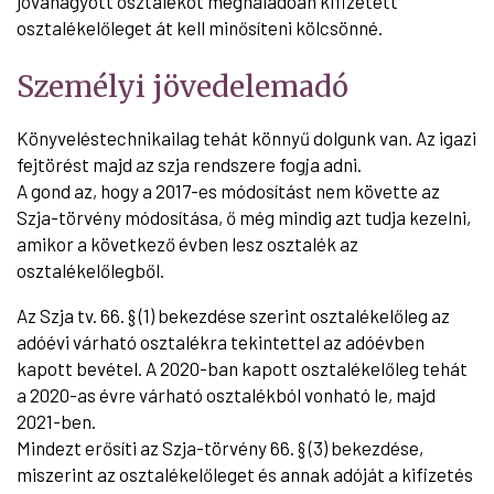
jóváhagyott osztalékot meghaladóan kifizetett
osztalékelőleget át kell minősíteni kölcsönné.
Személyi jövedelemadó
Könyveléstechnikailag tehát könnyű dolgunk van. Az igazi
fejtörést majd az szja rendszere fogja adni.
A gond az, hogy a 2017-es módosítást nem követte az
Szja-törvény módosítása, ő még mindig azt tudja kezelni,
amikor a következő évben lesz osztalék az
osztalékelőlegből.
Az Szja tv. 66. § (1) bekezdése szerint osztalékelőleg az
adóévi várható osztalékra tekintettel az adóévben
kapott bevétel. A 2020-ban kapott osztalékelőleg tehát
a 2020-as évre várható osztalékból vonható le, majd
2021-ben.
Mindezt erősíti az Szja-törvény 66. § (3) bekezdése,
miszerint az osztalékelőleget és annak adóját a kifizetés