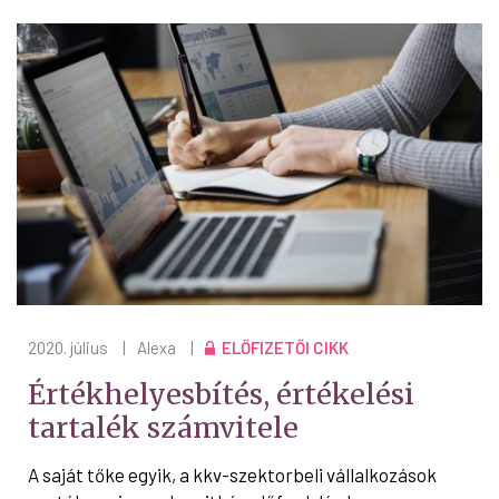
2020. július
|
Alexa
|
ELŐFIZETŐI CIKK
Értékhelyesbítés, értékelési
tartalék számvitele
A saját tőke egyik, a kkv-szektorbeli vállalkozások