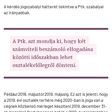
A kérdés jogszabályi hátterét tekintve a Ptk. szabályai
az irányadóak.
A Ptk. azt mondja ki, hogy két 
számviteli beszámoló elfogadása 
közötti időszakban lehet 
osztalékelőlegről dönteni.
Például 2018. májustól 2019. májusig. Ez azt is jelenti, hogy
a 2019. évi osztalék terhére még 2020-ban is joga van a
cégnek közbenső mérleget készíteni 2019. december 31-
ét megelőző fordulónappal, tehát a 2019. év tekintetében