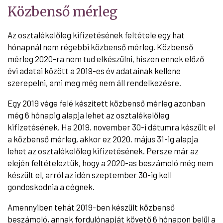
Közbenső mérleg
Az osztalékelőleg kifizetésének feltétele egy hat
hónapnál nem régebbi közbenső mérleg. Közbenső
mérleg 2020-ra nem tud elkészülni, hiszen ennek előző
évi adatai között a 2019-es év adatainak kellene
szerepelni, ami meg még nem áll rendelkezésre.
Egy 2019 vége felé készített közbenső mérleg azonban
még 6 hónapig alapja lehet az osztalékelőleg
kifizetésének. Ha 2019. november 30-i dátumra készült el
a közbenső mérleg, akkor ez 2020. május 31-ig alapja
lehet az osztalékelőleg kifizetésének. Persze már az
elején feltételeztük, hogy a 2020-as beszámoló még nem
készült el, arról az idén szeptember 30-ig kell
gondoskodnia a cégnek.
Amennyiben tehát 2019-ben készült közbenső
beszámoló, annak fordulónapját követő 6 hónapon belül a