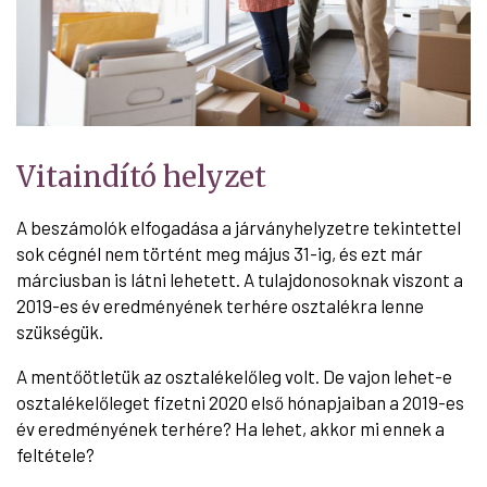
Vitaindító helyzet
A beszámolók elfogadása a járványhelyzetre tekintettel
sok cégnél nem történt meg május 31-ig, és ezt már
márciusban is látni lehetett. A tulajdonosoknak viszont a
2019-es év eredményének terhére osztalékra lenne
szükségük.
A mentőötletük az osztalékelőleg volt. De vajon lehet-e
osztalékelőleget fizetni 2020 első hónapjaiban a 2019-es
év eredményének terhére? Ha lehet, akkor mi ennek a
feltétele?