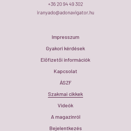
+36 20 94 49 302
iranyado@adonavigator.hu
Impresszum
Gyakori kérdések
Előfizetői információk
Kapcsolat
ÁSZF
Szakmai cikkek
Videók
A magazinról
Bejelentkezés