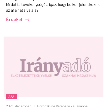
hirdeti a tevékenységét, igaz, hogy be kell jelentkeznie
az áfa hatálya alá?
Érdekel
ÁFA
2023. december
|
Böröczkyné Verebélyi Zsuzsanna