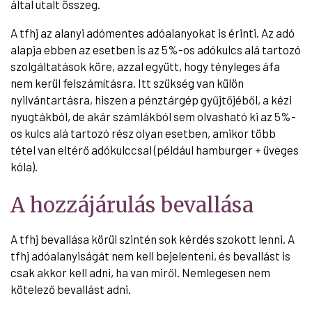
által utalt összeg.
A tfhj az alanyi adómentes adóalanyokat is érinti. Az adó
alapja ebben az esetben is az 5%-os adókulcs alá tartozó
szolgáltatások köre, azzal együtt, hogy tényleges áfa
nem kerül felszámításra. Itt szükség van külön
nyilvántartásra, hiszen a pénztárgép gyűjtőjéből, a kézi
nyugtákból, de akár számlákból sem olvasható ki az 5%-
os kulcs alá tartozó rész olyan esetben, amikor több
tétel van eltérő adókulccsal (például hamburger + üveges
kóla).
A hozzájárulás bevallása
A tfhj bevallása körül szintén sok kérdés szokott lenni. A
tfhj adóalanyiságát nem kell bejelenteni, és bevallást is
csak akkor kell adni, ha van miről. Nemlegesen nem
kötelező bevallást adni.