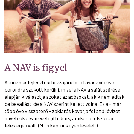
A NAV is figyel
A turizmusfejlesztési hozzájárulás a tavasz végével
porondra szokott kerülni, mivel a NAV a saját szűrése
alapján kiválasztja azokat az adózókat, akik nem adtak
be bevallást, de a NAV szerint kellett volna. Ez a – már
több éve visszatérő – zaklatás kavarja fel az állóvizet,
mivel sok olyan esetről tudunk, amikor a felszólítás
felesleges volt. (Mi is kaptunk ilyen levelet.)