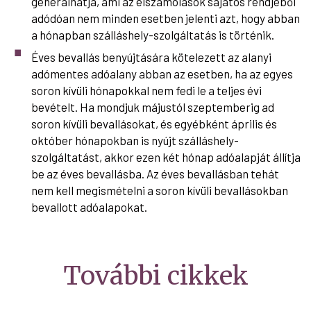
generálhatja, ami az elszámolások sajátos rendjéből
adódóan nem minden esetben jelenti azt, hogy abban
a hónapban szálláshely-szolgáltatás is történik.
Éves bevallás benyújtására kötelezett az alanyi
adómentes adóalany abban az esetben, ha az egyes
soron kívüli hónapokkal nem fedi le a teljes évi
bevételt. Ha mondjuk májustól szeptemberig ad
soron kívüli bevallásokat, és egyébként április és
október hónapokban is nyújt szálláshely-
szolgáltatást, akkor ezen két hónap adóalapját állítja
be az éves bevallásba. Az éves bevallásban tehát
nem kell megismételni a soron kívüli bevallásokban
bevallott adóalapokat.
További cikkek