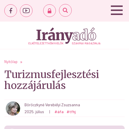
Nyitólap
Turizmusfejlesztési
hozzájárulás
Böröczkyné Verebélyi Zsuzsanna
2025. július
|
#áfa
#tfhj