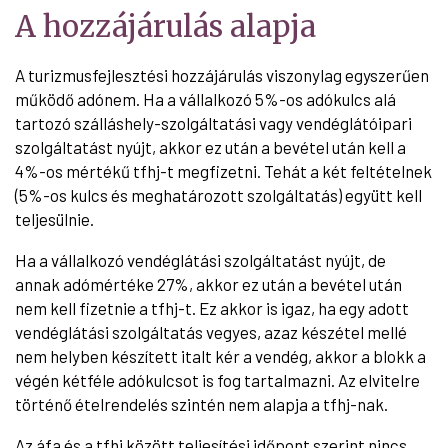
A hozzájárulás alapja
A turizmusfejlesztési hozzájárulás viszonylag egyszerűen
működő adónem. Ha a vállalkozó 5%-os adókulcs alá
tartozó szálláshely-szolgáltatási vagy vendéglátóipari
szolgáltatást nyújt, akkor ez után a bevétel után kell a
4%-os mértékű tfhj-t megfizetni. Tehát a két feltételnek
(5%-os kulcs és meghatározott szolgáltatás) együtt kell
teljesülnie.
Ha a vállalkozó vendéglátási szolgáltatást nyújt, de
annak adómértéke 27%, akkor ez után a bevétel után
nem kell fizetnie a tfhj-t. Ez akkor is igaz, ha egy adott
vendéglátási szolgáltatás vegyes, azaz készétel mellé
nem helyben készített italt kér a vendég, akkor a blokk a
végén kétféle adókulcsot is fog tartalmazni. Az elvitelre
történő ételrendelés szintén nem alapja a tfhj-nak.
Az áfa és a tfhj között teljesítési időpont szerint nincs