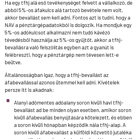
Ha egy tfhj alá eső tevékenységet felvett a vállalkozó, de
abból 5%-os áfakulcs alá tartozó bevétele nem volt,
akkor bevallást sem kell adni. Fontos azt is tudni, hogy a
NAV a pénztárgépadatokból is dolgozik. Ha mondjuk egy
5%-os adókulcsot alkalmazni nem tudó kávézó
tévedésből használja az 5%-os gyűjtőt, akkor a tfhj-
bevallásra való felszólítás egyben azt a gyanút is
felébreszti, hogy a pénztárgép nem tévesen lett-e
beütve.
Általánosságban igaz, hogy a tfhj-bevallást az
áfabevallással azonos ütemmel kell adni. Kivételek
persze itt is akadnak:
Alanyi adómentes adóalany soron kívüli havi tfhj-
bevallást ad be minden olyan esetben, amikor soron
kívüli áfabevallás benyújtására kötelezett, és ebben
a soron kívüli hónapban képződik nála tfhj-alap. A
soron kívüli áfabevallást a külföldi közvetítő jutaléka