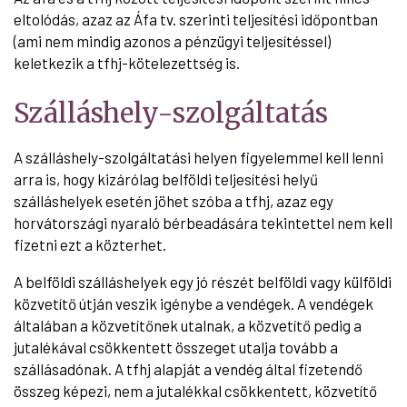
eltolódás, azaz az Áfa tv. szerinti teljesítési időpontban
(ami nem mindig azonos a pénzügyi teljesítéssel)
keletkezik a tfhj-kötelezettség is.
Szálláshely-szolgáltatás
A szálláshely-szolgáltatási helyen figyelemmel kell lenni
arra is, hogy kizárólag belföldi teljesítési helyű
szálláshelyek esetén jöhet szóba a tfhj, azaz egy
horvátországi nyaraló bérbeadására tekintettel nem kell
fizetni ezt a közterhet.
A belföldi szálláshelyek egy jó részét belföldi vagy külföldi
közvetítő útján veszik igénybe a vendégek. A vendégek
általában a közvetítőnek utalnak, a közvetítő pedig a
jutalékával csökkentett összeget utalja tovább a
szállásadónak. A tfhj alapját a vendég által fizetendő
összeg képezi, nem a jutalékkal csökkentett, közvetítő