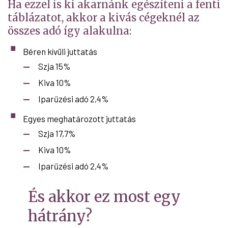
Ha ezzel is ki akarnánk egészíteni a fenti
táblázatot, akkor a kivás cégeknél az
összes adó így alakulna:
Béren kívüli juttatás
Szja 15%
Kiva 10%
Iparűzési adó 2,4%
Egyes meghatározott juttatás
Szja 17,7%
Kiva 10%
Iparűzési adó 2,4%
És akkor ez most egy
hátrány?