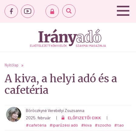
Nyitólap
A kiva, a helyi adó és a
cafetéria
Böröczkyné Verebélyi Zsuzsanna
2025. február
|
ELŐFIZETŐI CIKK
|
#cafetéria
#iparűzési adó
#kiva
#szocho
#tao