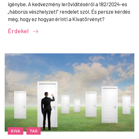
igénybe. A kedvezmény lerövidítéséről a 182/2024-es
„háborús vészhelyzeti” rendelet szól. És persze kérdés
még, hogy ez hogyan érinti a Kivatörvényt?
Érdekel
KIVA
TAO