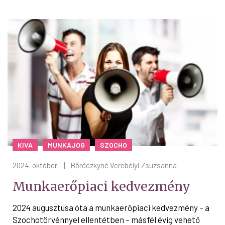
KIVA
MUNKAJOG
SZOCHO
2024. október
|
Böröczkyné Verebélyi Zsuzsanna
Munkaerőpiaci kedvezmény
2024 augusztusa óta a munkaerőpiaci kedvezmény – a
Szochotörvénnyel ellentétben – másfél évig vehető