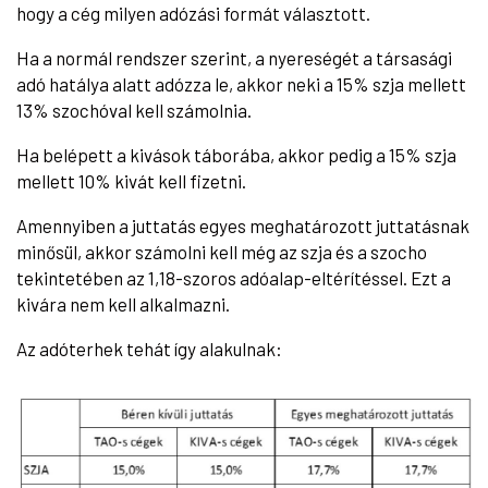
hogy a cég milyen adózási formát választott.
Ha a normál rendszer szerint, a nyereségét a társasági
adó hatálya alatt adózza le, akkor neki a 15% szja mellett
13% szochóval kell számolnia.
Ha belépett a kivások táborába, akkor pedig a 15% szja
mellett 10% kivát kell fizetni.
Amennyiben a juttatás egyes meghatározott juttatásnak
minősül, akkor számolni kell még az szja és a szocho
tekintetében az 1,18-szoros adóalap-eltérítéssel. Ezt a
kivára nem kell alkalmazni.
Az adóterhek tehát így alakulnak: