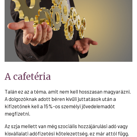
A cafetéria
Talán ez az a téma, amit nem kell hosszasan magyarázni.
A dolgozóknak adott béren kívüli juttatások után a
kifizetőnek kell a 15%-os személyi jövedelemadót
megfizetni.
Az szja mellett van még szociális hozzájárulási adó vagy
kisvállalati adófizetési kötelezettség, ez már attól függ,