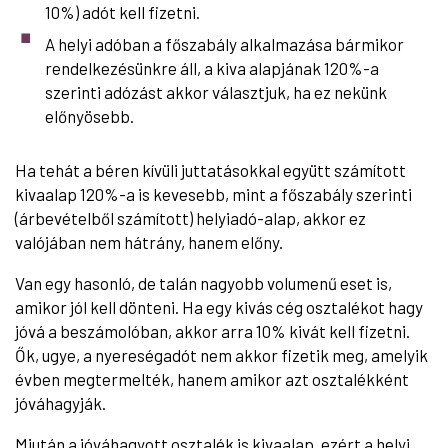
10%) adót kell fizetni.
A helyi adóban a főszabály alkalmazása bármikor
rendelkezésünkre áll, a kiva alapjának 120%-a
szerinti adózást akkor választjuk, ha ez nekünk
előnyösebb.
Ha tehát a béren kívüli juttatásokkal együtt számított
kivaalap 120%-a is kevesebb, mint a főszabály szerinti
(árbevételből számított) helyiadó-alap, akkor ez
valójában nem hátrány, hanem előny.
Van egy hasonló, de talán nagyobb volumenű eset is,
amikor jól kell dönteni. Ha egy kivás cég osztalékot hagy
jóvá a beszámolóban, akkor arra 10% kivát kell fizetni.
Ők, ugye, a nyereségadót nem akkor fizetik meg, amelyik
évben megtermelték, hanem amikor azt osztalékként
jóváhagyják.
Miután a jóváhagyott osztalék is kivaalap, ezért a helyi