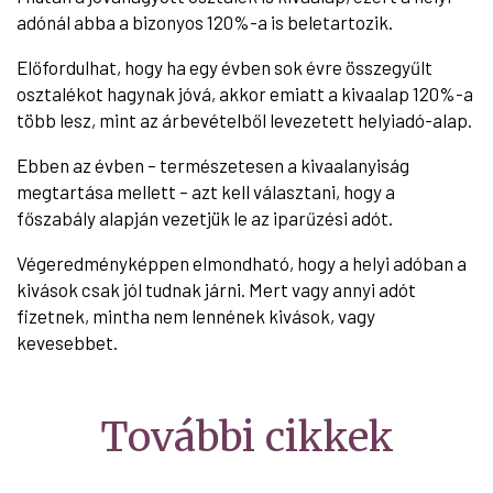
adónál abba a bizonyos 120%-a is beletartozik.
Előfordulhat, hogy ha egy évben sok évre összegyűlt
osztalékot hagynak jóvá, akkor emiatt a kivaalap 120%-a
több lesz, mint az árbevételből levezetett helyiadó-alap.
Ebben az évben – természetesen a kivaalanyiság
megtartása mellett – azt kell választani, hogy a
főszabály alapján vezetjük le az iparűzési adót.
Végeredményképpen elmondható, hogy a helyi adóban a
kivások csak jól tudnak járni. Mert vagy annyi adót
fizetnek, mintha nem lennének kivások, vagy
kevesebbet.
További cikkek