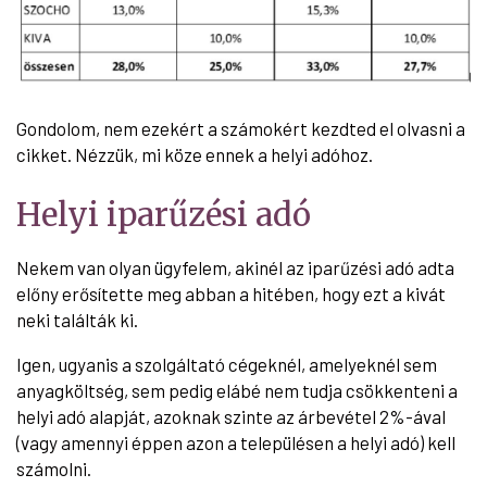
Gondolom, nem ezekért a számokért kezdted el olvasni a
cikket. Nézzük, mi köze ennek a helyi adóhoz.
Helyi iparűzési adó
Nekem van olyan ügyfelem, akinél az iparűzési adó adta
előny erősítette meg abban a hitében, hogy ezt a kivát
neki találták ki.
Igen, ugyanis a szolgáltató cégeknél, amelyeknél sem
anyagköltség, sem pedig elábé nem tudja csökkenteni a
helyi adó alapját, azoknak szinte az árbevétel 2%-ával
(vagy amennyi éppen azon a településen a helyi adó) kell
számolni.