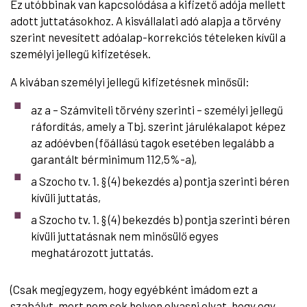
Ez utóbbinak van kapcsolódása a kifizető adója mellett
adott juttatásokhoz. A kisvállalati adó alapja a törvény
szerint nevesített adóalap-korrekciós tételeken kívül a
személyi jellegű kifizetések.
A kivában személyi jellegű kifizetésnek minősül:
az a – Számviteli törvény szerinti – személyi jellegű
ráfordítás, amely a Tbj. szerint járulékalapot képez
az adóévben (főállású tagok esetében legalább a
garantált bérminimum 112,5%-a),
a Szocho tv. 1. § (4) bekezdés a) pontja szerinti béren
kívüli juttatás,
a Szocho tv. 1. § (4) bekezdés b) pontja szerinti béren
kívüli juttatásnak nem minősülő egyes
meghatározott juttatás.
(Csak megjegyzem, hogy egyébként imádom ezt a
szabályt, mert nem sok helyen olvasni olyat, hogy egy