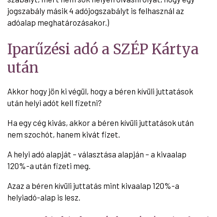
jogszabály másik 4 adójogszabályt is felhasznál az
adóalap meghatározásakor.)
Iparűzési adó a SZÉP Kártya
után
Akkor hogy jön ki végül, hogy a béren kívüli juttatások
után helyi adót kell fizetni?
Ha egy cég kivás, akkor a béren kívüli juttatások után
nem szochót, hanem kivát fizet.
A helyi adó alapját – választása alapján – a kivaalap
120%-a után fizeti meg.
Azaz a béren kívüli juttatás mint kivaalap 120%-a
helyiadó-alap is lesz.