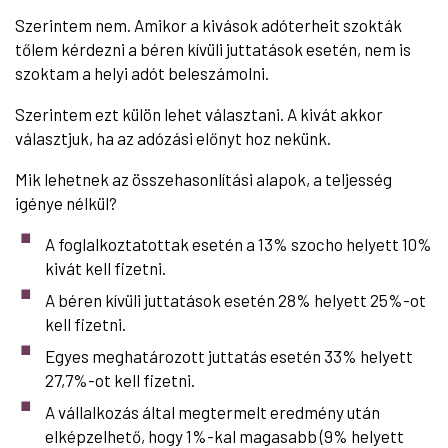
Szerintem nem. Amikor a kivások adóterheit szokták
tőlem kérdezni a béren kívüli juttatások esetén, nem is
szoktam a helyi adót beleszámolni.
Szerintem ezt külön lehet választani. A kivát akkor
választjuk, ha az adózási előnyt hoz nekünk.
Mik lehetnek az összehasonlítási alapok, a teljesség
igénye nélkül?
A foglalkoztatottak esetén a 13% szocho helyett 10%
kivát kell fizetni.
A béren kívüli juttatások esetén 28% helyett 25%-ot
kell fizetni.
Egyes meghatározott juttatás esetén 33% helyett
27,7%-ot kell fizetni.
A vállalkozás által megtermelt eredmény után
elképzelhető, hogy 1%-kal magasabb (9% helyett