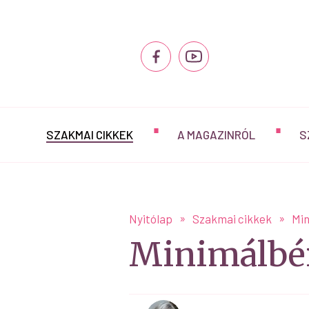
SZAKMAI CIKKEK
A MAGAZINRÓL
S
Nyitólap
Szakmai cikkek
Min
Minimálbér