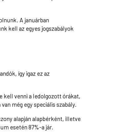
olnunk. A januárban
nk kell az egyes jogszabályok
dók, így igaz ez az
kell venni a ledolgozott órákat,
n van még egy speciális szabály.
szony alapján alapbérként, illetve
mum esetén 87%-a jár.