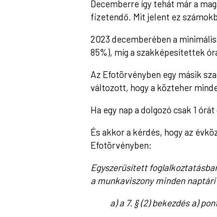
Decemberre így tehát már a mag
fizetendő. Mit jelent ez számok
2023 decemberében a minimálisa
85%), míg a szakképesítettek órá
Az Efotörvényben egy másik szab
változott, hogy a közteher minde
Ha egy nap a dolgozó csak 1 órát
És akkor a kérdés, hogy az évköz
Efotörvényben:
Egyszerűsített foglalkoztatásba
a munkaviszony minden naptári
a) a 7. § (2) bekezdés a) p