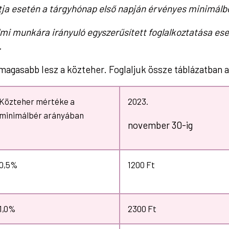
ontja esetén a tárgyhónap első napján érvényes minimálb
kalmi munkára irányuló egyszerűsített foglalkoztatása e
.
gasabb lesz a közteher. Foglaljuk össze táblázatban a 
Közteher mértéke a
2023.
minimálbér arányában
november 30-ig
0,5%
1200 Ft
1,0%
2300 Ft