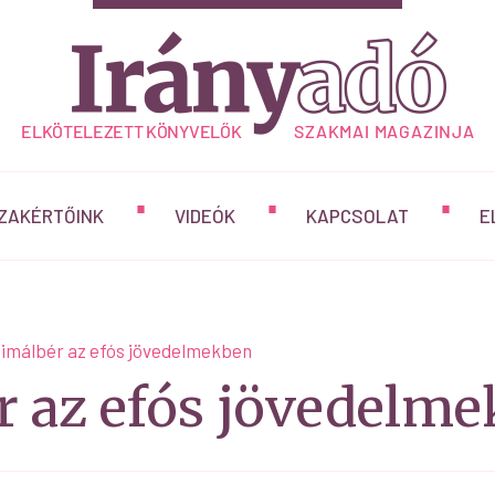
ZAKÉRTŐINK
VIDEÓK
KAPCSOLAT
E
imálbér az efós jövedelmekben
 az efós jövedelm