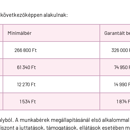
a következőképpen alakulnak:
Minimálbér
Garantált 
266 800 Ft
326 000 
61 340 Ft
74 950 
12 270 Ft
14 990 F
1 534 Ft
1 874 F
ályból. A munkabérek megállapításánál első alkalommal
iszont a juttatások, támogatások, ellátások esetében 