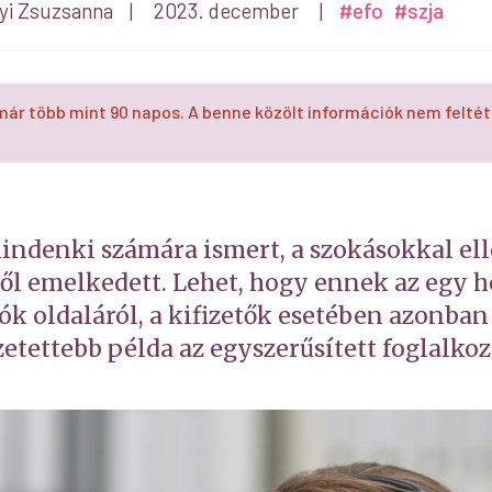
yi Zsuzsanna
|
2023. december
|
#efo
#szja
már több mint 90 napos. A benne közölt információk nem feltét
indenki számára ismert, a szokásokkal el
től emelkedett. Lehet, hogy ennek az egy
ók oldaláról, a kifizetők esetében azonba
zetettebb példa az egyszerűsített foglalkoz