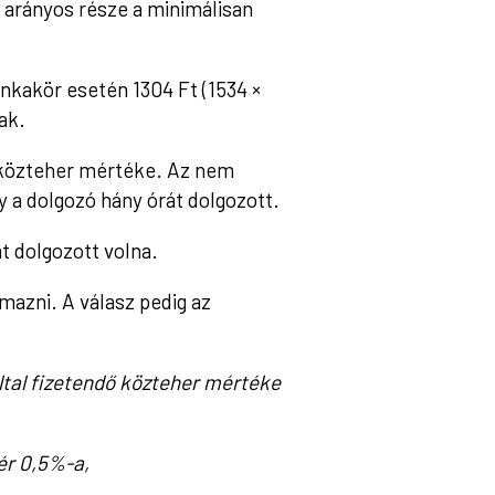
 arányos része a minimálisan
kakör esetén 1304 Ft (1534 ×
ak.
i közteher mértéke. Az nem
y a dolgozó hány órát dolgozott.
t dolgozott volna.
mazni. A válasz pedig az
ltal fizetendő közteher mértéke
ér 0,5%-a,