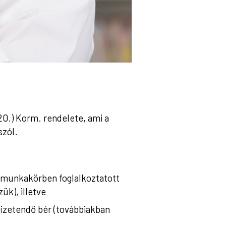
0.) Korm. rendelete, ami a
szól.
ő munkakörben foglalkoztatott
k), illetve
fizetendő bér (továbbiakban