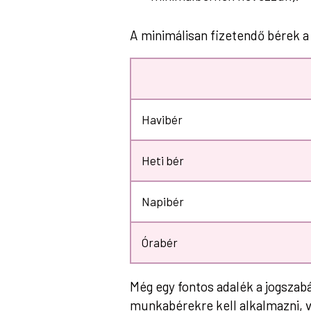
A minimálisan fizetendő bérek 
Havibér
Heti bér
Napibér
Órabér
Még egy fontos adalék a jogszab
munkabérekre kell alkalmazni, v