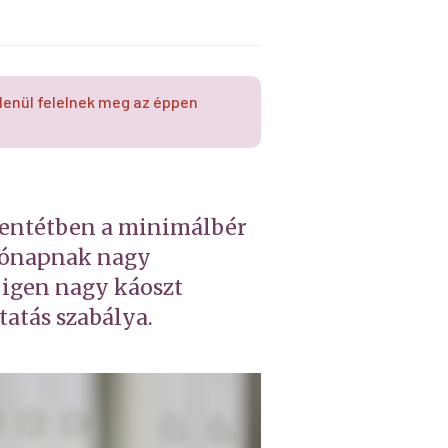
lenül felelnek meg az éppen
lentétben a minimálbér
 hónapnak nagy
n igen nagy káoszt
tatás szabálya.