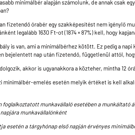
asabb minimálbér alapján számolunk, de annak csak egy
ban?
n fizetendő órabér egy szakképesítést nem igénylő mun
nként legalább 1630 Ft-ot (1874 × 87%) kell, hogy kapjan
ály is van, ami a minimálbérhez kötött. Ez pedig a nap
n bejelentett nap után fizetendő, függetlenül attól, hog
 dolgozik, akkor is ugyanakkora a közteher, mintha 12 órá
i minimálbér-emelés esetén melyik értéket is kell alkal
n foglalkoztatott munkavállaló esetében a munkáltató á
 napjára munkavállalónként
ontja esetén a tárgyhónap első napján érvényes minimálb