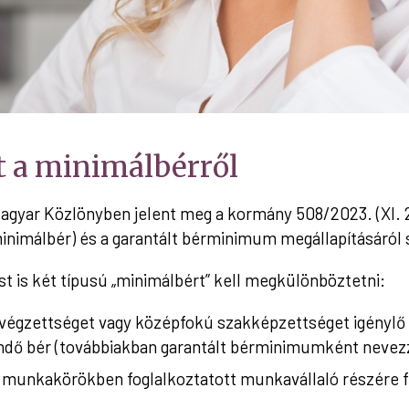
 a minimálbérről
gyar Közlönyben jelent meg a kormány 508/2023. (XI. 2
nimálbér) és a garantált bérminimum megállapításáról 
 is két típusú „minimálbért” kell megkülönböztetni:
i végzettséget vagy középfokú szakképzettséget igényl
ndő bér (továbbiakban garantált bérminimumként nevezzü
tő munkakörökben foglalkoztatott munkavállaló részére 