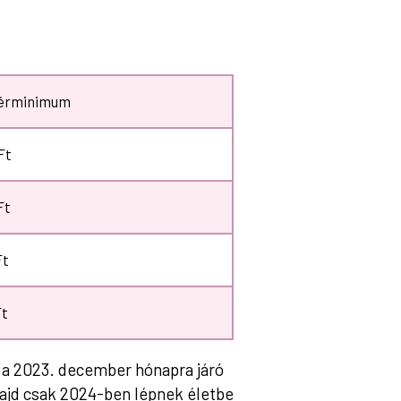
bérminimum
Ft
Ft
t
t
 a 2023. december hónapra járó
majd csak 2024-ben lépnek életbe