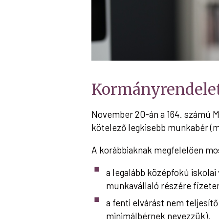
Kormányrendelet
November 20-án a 164. számú Ma
kötelező legkisebb munkabér (mi
A korábbiaknak megfelelően most
a legalább középfokú iskola
munkavállaló részére fizete
a fenti elvárást nem teljesí
minimálbérnek nevezzük).