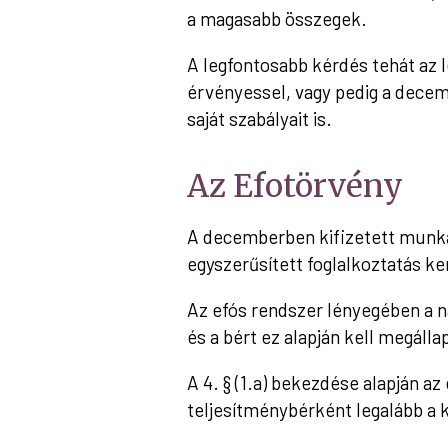
a magasabb összegek.
A legfontosabb kérdés tehát az 
érvényessel, vagy pedig a decem
saját szabályait is.
Az Efotörvény
A decemberben kifizetett munka
egyszerűsített foglalkoztatás ke
Az efós rendszer lényegében a n
és a bért ez alapján kell megálla
A 4. § (1.a) bekezdése alapján az
teljesítménybérként legalább a