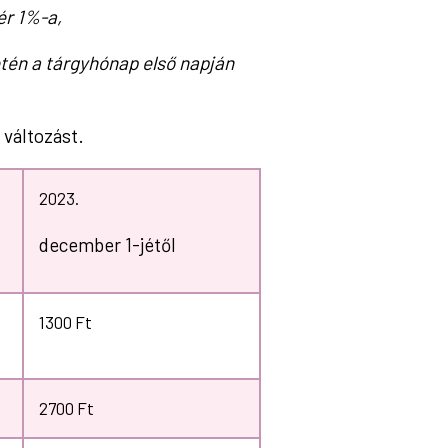
ér 1%-a,
setén a tárgyhónap első napján
változást.
2023.
december 1-jétől
1300 Ft
2700 Ft