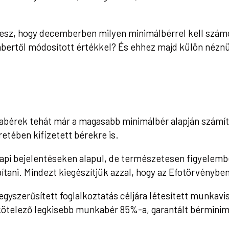
lesz, hogy decemberben milyen minimálbérrel kell szám
bertől módosított értékkel? És ehhez majd külön néznü
bérek tehát már a magasabb minimálbér alapján számítan
retében kifizetett bérekre is.
api bejelentéseken alapul, de természetesen figyelembe 
pítani. Mindezt kiegészítjük azzal, hogy az Efotörvénybe
 egyszerűsített foglalkoztatás céljára létesített munkavi
 kötelező legkisebb munkabér 85%-a, garantált bérmini