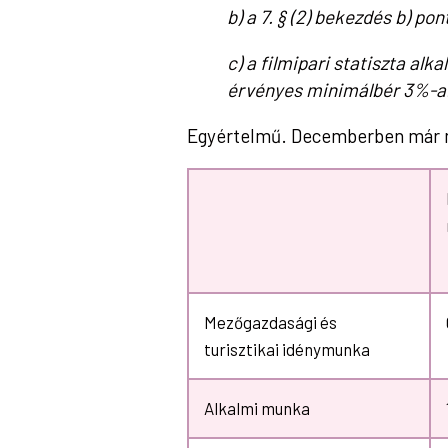
b) a 7. § (2) bekezdés b) p
c) a filmipari statiszta al
érvényes minimálbér 3%-a
Egyértelmű. Decemberben már ma
Mezőgazdasági és
turisztikai idénymunka
Alkalmi munka