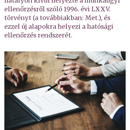
hatályon kívül helyezte a munkaügyi
ellenőrzésről szóló 1996. évi LXXV.
törvényt (a továbbiakban: Met.), és
ezzel új alapokra helyezi a hatósági
ellenőrzés rendszerét.