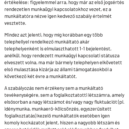
értékelése: figyelemmel arra, hogy már az első jogsértés
rendezetlen munkaügyi kapcsolatokhoz vezet, ez a
munkáltatóra nézve igen kedvező szabály értelmét
vesztette.
Mindez azt jelenti, hogy míg korábban egy több
telephellyel rendelkező munkáltató akár
telephelyenként is elmulaszthatott 1-1 bejelentést,
anélkül, hogy rendezett munkaügyi kapcsolati státusza
elveszett volna, ma már bármely telephelyen elkövetett
első mulasztása kizárja az állami támogatásokból a
következő két évre a munkáltatót.
A szabályozás nem érzékeny sem a munkáltató
tevékenységére, sem a foglalkoztatotti létszámra, amely
elsősorban a nagy létszámot és/vagy nagy fluktuációt (pl.
idénymunka, munkaerő-kölcsönzés, egyszerűsített
foglalkoztatás) kezelő munkáltatók esetében igen
komoly kockázatot jelent, hiszen a nagyobb létszám és