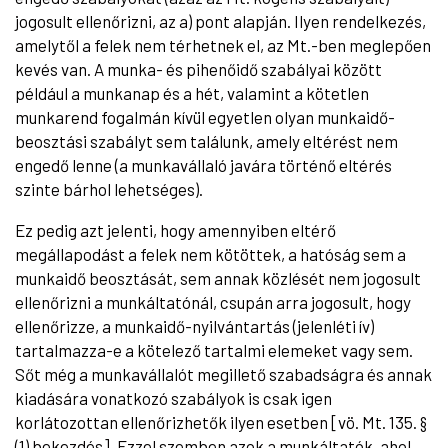
jogosult ellenőrizni, az a) pont alapján. Ilyen rendelkezés,
amelytől a felek nem térhetnek el, az Mt.-ben meglepően
kevés van. A munka- és pihenőidő szabályai között
például a munkanap és a hét, valamint a kötetlen
munkarend fogalmán kívül egyetlen olyan munkaidő-
beosztási szabályt sem találunk, amely eltérést nem
engedő lenne (a munkavállaló javára történő eltérés
szinte bárhol lehetséges).
Ez pedig azt jelenti, hogy amennyiben eltérő
megállapodást a felek nem kötöttek, a hatóság sem a
munkaidő beosztását, sem annak közlését nem jogosult
ellenőrizni a munkáltatónál, csupán arra jogosult, hogy
ellenőrizze, a munkaidő-nyilvántartás (jelenléti ív)
tartalmazza-e a kötelező tartalmi elemeket vagy sem.
Sőt még a munkavállalót megillető szabadságra és annak
kiadására vonatkozó szabályok is csak igen
korlátozottan ellenőrizhetők ilyen esetben [vö. Mt. 135. §
(1) bekezdés]. Ezzel szemben azok a munkáltatók, ahol