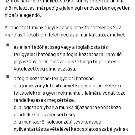
szoros határidők mellett sokkal könnyebben fordulhat
elő mulasztás, márpedig a jelenlegi rendszerben egyetlen
hiba is elegendő.
A rendezett munkaügyi kapcsolatok feltételének 2021.
március 1-jétől nem felel meg az a munkáltató, amelyet
az állami adóhatóság vagy a foglalkoztatás-
felügyeleti hatóság az a foglalkoztatásra irányuló
jogviszony létesítésével összefüggő bejelentési
kötelezettség elmulasztása,
a foglalkoztatás-felügyeleti hatóság
a. a jogviszony létesítésével kapcsolatos életkori
feltételekre, a gyermekmunka tilalmára vonatkozó
rendelkezések megsértése,
b. a jogszabályban a munka díjazására vonatkozó
rendelkezések megsértése,
c. a munkaerő-kölcsönzési tevékenység
nyilvántartásba vételével kapcsolatos szabályainak