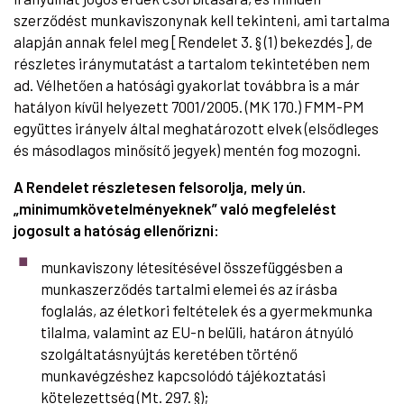
szerződést munkaviszonynak kell tekinteni, ami tartalma
alapján annak felel meg [Rendelet 3. § (1) bekezdés], de
részletes iránymutatást a tartalom tekintetében nem
ad. Vélhetően a hatósági gyakorlat továbbra is a már
hatályon kívül helyezett 7001/2005. (MK 170.) FMM-PM
együttes irányelv által meghatározott elvek (elsődleges
és másodlagos minősítő jegyek) mentén fog mozogni.
A Rendelet részletesen felsorolja, mely ún.
„minimumkövetelményeknek” való megfelelést
jogosult a hatóság ellenőrizni:
munkaviszony létesítésével összefüggésben a
munkaszerződés tartalmi elemei és az írásba
foglalás, az életkori feltételek és a gyermekmunka
tilalma, valamint az EU-n belüli, határon átnyúló
szolgáltatásnyújtás keretében történő
munkavégzéshez kapcsolódó tájékoztatási
kötelezettség (Mt. 297. §);