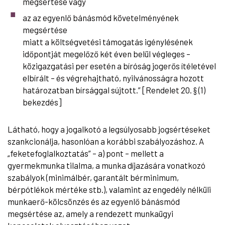
megsértése vagy
az az egyenlő bánásmód követelményének
megsértése
miatt a költségvetési támogatás igénylésének
időpontját megelőző két éven belül végleges –
közigazgatási per esetén a bíróság jogerős ítéletével
elbírált – és végrehajtható, nyilvánosságra hozott
határozatban bírsággal sújtott.” [Rendelet 20. § (1)
bekezdés]
Látható, hogy a jogalkotó a legsúlyosabb jogsértéseket
szankcionálja, hasonlóan a korábbi szabályozáshoz. A
„feketefoglalkoztatás” – a) pont – mellett a
gyermekmunka tilalma, a munka díjazására vonatkozó
szabályok (minimálbér, garantált bérminimum,
bérpótlékok mértéke stb.), valamint az engedély nélküli
munkaerő-kölcsönzés és az egyenlő bánásmód
megsértése az, amely a rendezett munkaügyi