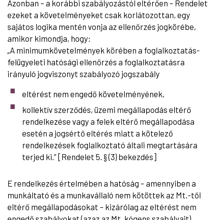
Azonban – a korábbi szabályozástól eltérően – Rendelet
ezeket a követelményeket csak korlátozottan, egy
sajátos logika mentén vonja az ellenőrzés jogkörébe,
amikor kimondja, hogy:
„A minimumkövetelmények körében a foglalkoztatás-
felügyeleti hatósági ellenőrzés a foglalkoztatásra
irányuló jogviszonyt szabályozó jogszabály
eltérést nem engedő követelményének,
kollektív szerződés, üzemi megállapodás eltérő
rendelkezése vagy a felek eltérő megállapodása
esetén a jogsértő eltérés miatt a kötelező
rendelkezések foglalkoztató általi megtartására
terjed ki.” [Rendelet 5. § (3) bekezdés]
E rendelkezés értelmében a hatóság – amennyiben a
munkáltató és a munkavállaló nem kötöttek az Mt.-től
eltérő megállapodásokat – kizárólag az eltérést nem
engedő szabályokat (azaz az Mt. kógens szabályait)