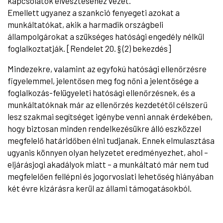
kapcsolatok elvesztéséhez vezet.
Emellett ugyanez a szankció fenyegeti azokat a
munkáltatókat, akik a harmadik országbeli
állampolgárokat a szükséges hatósági engedély nélkül
foglalkoztatják. [Rendelet 20. § (2) bekezdés]
Mindezekre, valamint az egyfokú hatósági ellenőrzésre
figyelemmel, jelentősen meg fog nőni a jelentősége a
foglalkozás-felügyeleti hatósági ellenőrzésnek, és a
munkáltatóknak már az ellenőrzés kezdetétől célszerű
lesz szakmai segítséget igénybe venni annak érdekében,
hogy biztosan minden rendelkezésükre álló eszközzel
megfelelő határidőben élni tudjanak. Ennek elmulasztása
ugyanis könnyen olyan helyzetet eredményezhet, ahol –
eljárásjogi akadályok miatt – a munkáltató már nem tud
megfelelően fellépni és jogorvoslati lehetőség hiányában
két évre kizárásra kerül az állami támogatásokból.