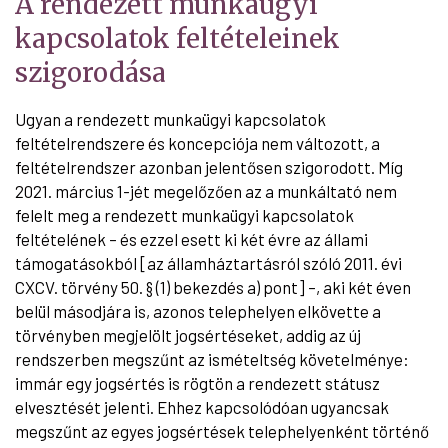
A rendezett munkaügyi
kapcsolatok feltételeinek
szigorodása
Ugyan a rendezett munkaügyi kapcsolatok
feltételrendszere és koncepciója nem változott, a
feltételrendszer azonban jelentősen szigorodott. Míg
2021. március 1-jét megelőzően az a munkáltató nem
felelt meg a rendezett munkaügyi kapcsolatok
feltételének – és ezzel esett ki két évre az állami
támogatásokból [az államháztartásról szóló 2011. évi
CXCV. törvény 50. § (1) bekezdés a) pont] –, aki két éven
belül másodjára is, azonos telephelyen elkövette a
törvényben megjelölt jogsértéseket, addig az új
rendszerben megszűnt az ismételtség követelménye:
immár egy jogsértés is rögtön a rendezett státusz
elvesztését jelenti. Ehhez kapcsolódóan ugyancsak
megszűnt az egyes jogsértések telephelyenként történő