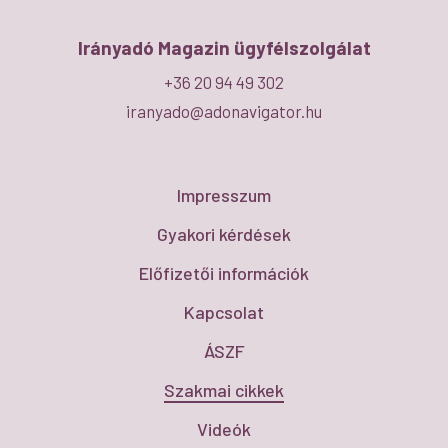
Irányadó Magazin ügyfélszolgálat
+36 20 94 49 302
iranyado@adonavigator.hu
Impresszum
Gyakori kérdések
Előfizetői információk
Kapcsolat
ÁSZF
Szakmai cikkek
Videók