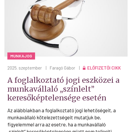
MUNKAJOG
2025. szeptember
|
Faragó Gábor
|
ELŐFIZETŐI CIKK
A foglalkoztató jogi eszközei a
munkavállaló „színlelt”
keresőképtelensége esetén
Az alábbiakban a foglalkoztató jogi lehetőségeit, a
munkavállaló kötelezettségeit mutatjuk be,
figyelemmel arra az esetre, ha a munkavállaló
„színlelt” keresőképtelensége miatt nem teljesíti