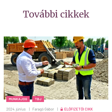
További cikkek
MUNKAJOG
TBJ
2024. június
|
Faragó Gábor
|
ELŐFIZETŐI CIKK