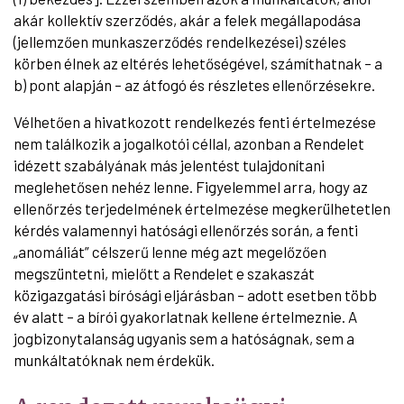
akár kollektív szerződés, akár a felek megállapodása
(jellemzően munkaszerződés rendelkezései) széles
körben élnek az eltérés lehetőségével, számíthatnak – a
b) pont alapján – az átfogó és részletes ellenőrzésekre.
Vélhetően a hivatkozott rendelkezés fenti értelmezése
nem találkozik a jogalkotói céllal, azonban a Rendelet
idézett szabályának más jelentést tulajdonítani
meglehetősen nehéz lenne. Figyelemmel arra, hogy az
ellenőrzés terjedelmének értelmezése megkerülhetetlen
kérdés valamennyi hatósági ellenőrzés során, a fenti
„anomáliát” célszerű lenne még azt megelőzően
megszüntetni, mielőtt a Rendelet e szakaszát
közigazgatási bírósági eljárásban – adott esetben több
év alatt – a bírói gyakorlatnak kellene értelmeznie. A
jogbizonytalanság ugyanis sem a hatóságnak, sem a
munkáltatóknak nem érdekük.