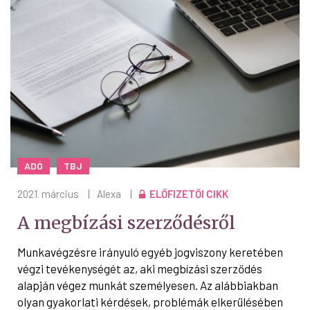
ADÓ
TBJ
2021. március
|
Alexa
|
ELŐFIZETŐI CIKK
A megbízási szerződésről
Munkavégzésre irányuló egyéb jogviszony keretében
végzi tevékenységét az, aki megbízási szerződés
alapján végez munkát személyesen. Az alábbiakban
olyan gyakorlati kérdések, problémák elkerülésében