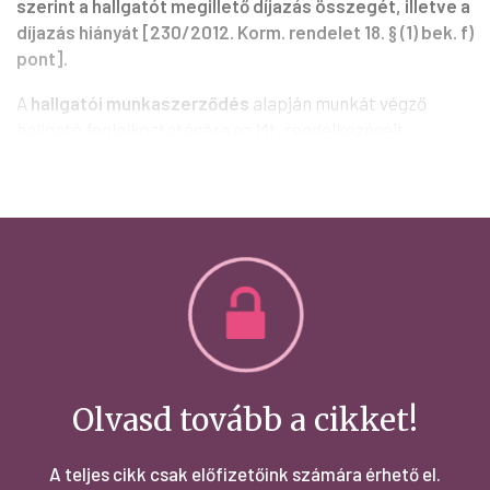
szerint a hallgatót megillető díjazás összegét, illetve a
díjazás hiányát [
230/2012. Korm. rendelet
18. § (1) bek. f)
pont].
A
hallgatói munkaszerződés
alapján munkát végző
hallgató foglalkoztatására az Mt. rendelkezéseit
megfelelően alkalmazni kell [Nftv. 44. § (2) bek.].
Olvasd tovább a cikket!
A teljes cikk csak előfizetőink számára érhető el.