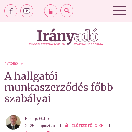
Nyitólap
A hallgatói
munkaszerződés főbb
szabályai
Faragó Gábor
2025. augusztus
|
ELŐFIZETŐI CIKK
|