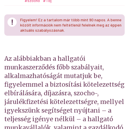
#szocho
#Tbj
Figyelem! Ez a tartalom már több mint 90 napos. A benne
közölt információk nem feltétlenül felelnek meg az éppen
aktuális szabályozásnak.
Az alábbiakban a hallgatói
munkaszerződés főbb szabályait,
alkalmazhatóságát mutatjuk be,
figyelemmel a biztosítási kötelezettség
elbírálására, díjazásra, szocho-,
járulékfizetési kötelezettségre, mellyel
igyekszünk segítséget nyújtani – a
teljesség igénye nélkül – a hallgató
munkavállalók, valamint a gazdálkodó