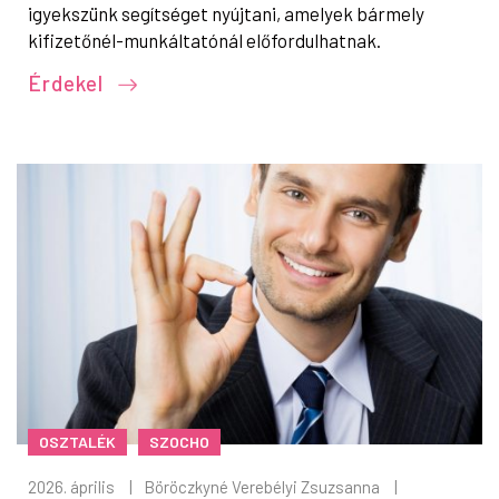
igyekszünk segítséget nyújtani, amelyek bármely
kifizetőnél-munkáltatónál előfordulhatnak.
Érdekel
OSZTALÉK
SZOCHO
2026. április
|
Böröczkyné Verebélyi Zsuzsanna
|