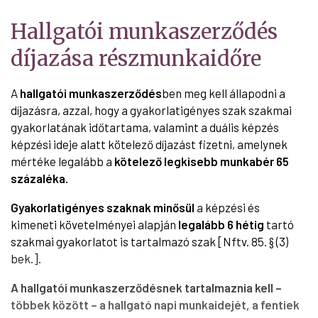
Hallgatói munkaszerződés
díjazása részmunkaidőre
A
hallgatói munkaszerződés
ben meg kell állapodni a
díjazásra, azzal, hogy a gyakorlatigényes szak szakmai
gyakorlatának időtartama, valamint a duális képzés
képzési ideje alatt kötelező díjazást fizetni, amelynek
mértéke legalább a
kötelező legkisebb munkabér 65
százaléka.
Gyakorlatigényes szaknak minősül
a képzési és
kimeneti követelményei alapján
legalább 6 hétig
tartó
szakmai gyakorlatot is tartalmazó szak [Nftv. 85. § (3)
bek.].
A
hallgatói munkaszerződés
nek tartalmaznia kell –
többek között – a hallgató napi munkaidejét, a fentiek