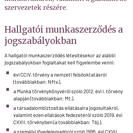
szervezetek részére.
Hallgatói munkaszerződés a
jogszabályokban
A hallgatói munkaszerződés létesítésekor az alábbi
jogszabályokban foglaltakat kell figyelembe venni:
évi CCIV. törvény a nemzeti felsőoktatásról
(továbbiakban: Nftv.),
a Munka törvénykönyvéről szóló 2012. évi I. törvény
alapján (továbbiakban: Mt.),
a társadalombiztosítás ellátásaira jogosultakról,
valamint ezen ellátások fedezetéről szóló 2019. évi
CXXII. törvényben (a továbbiakban: Tbj.),
a személyi jövedelemadóról szóló 1995. évi CXVII.