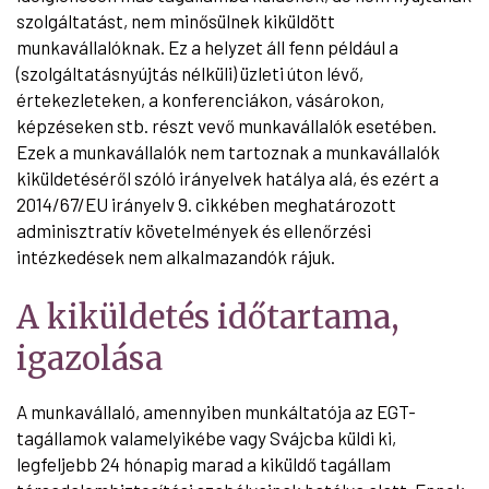
szolgáltatást, nem minősülnek kiküldött
munkavállalóknak. Ez a helyzet áll fenn például a
(szolgáltatásnyújtás nélküli) üzleti úton lévő,
értekezleteken, a konferenciákon, vásárokon,
képzéseken stb. részt vevő munkavállalók esetében.
Ezek a munkavállalók nem tartoznak a munkavállalók
kiküldetéséről szóló irányelvek hatálya alá, és ezért a
2014/67/EU irányelv 9. cikkében meghatározott
adminisztratív követelmények és ellenőrzési
intézkedések nem alkalmazandók rájuk.
A kiküldetés időtartama,
igazolása
A munkavállaló, amennyiben munkáltatója az EGT-
tagállamok valamelyikébe vagy Svájcba küldi ki,
legfeljebb 24 hónapig marad a kiküldő tagállam