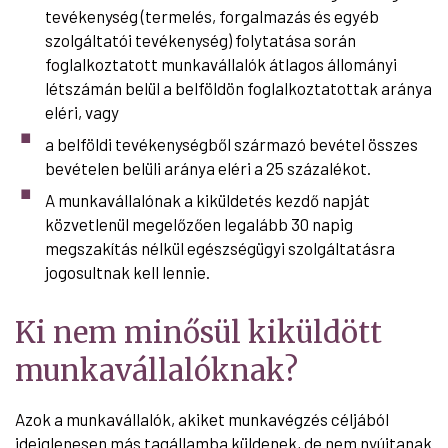
tevékenység (termelés, forgalmazás és egyéb
szolgáltatói tevékenység) folytatása során
foglalkoztatott munkavállalók átlagos állományi
létszámán belül a belföldön foglalkoztatottak aránya
eléri, vagy
a belföldi tevékenységből származó bevétel összes
bevételen belüli aránya eléri a 25 százalékot.
A munkavállalónak a kiküldetés kezdő napját
közvetlenül megelőzően legalább 30 napig
megszakítás nélkül egészségügyi szolgáltatásra
jogosultnak kell lennie.
Ki nem minősül kiküldött
munkavállalóknak?
Azok a munkavállalók, akiket munkavégzés céljából
ideiglenesen más tagállamba küldenek, de nem nyújtanak