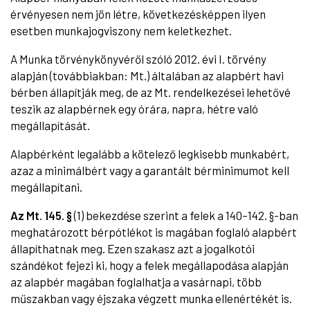
érvényesen nem jön létre, következésképpen ilyen
esetben munkajogviszony nem keletkezhet.
A Munka törvénykönyvéről szóló 2012. évi I. törvény
alapján (továbbiakban: Mt.) általában az alapbért havi
bérben állapítják meg, de az Mt. rendelkezései lehetővé
teszik az alapbérnek egy órára, napra, hétre való
megállapítását.
Alapbérként legalább a kötelező legkisebb munkabért,
azaz a minimálbért vagy a garantált bérminimumot kell
megállapítani.
Az Mt. 145. §
(1) bekezdése szerint a felek a 140–142. §-ban
meghatározott bérpótlékot is magában foglaló alapbért
állapíthatnak meg. Ezen szakasz azt a jogalkotói
szándékot fejezi ki, hogy a felek megállapodása alapján
az alapbér magában foglalhatja a vasárnapi, több
műszakban vagy éjszaka végzett munka ellenértékét is.