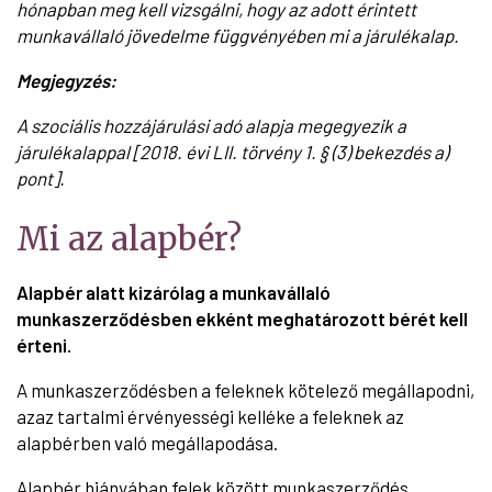
hónapban meg kell vizsgálni, hogy az adott érintett
munkavállaló jövedelme függvényében mi a járulékalap.
Megjegyzés:
A szociális hozzájárulási adó alapja megegyezik a
járulékalappal [2018. évi LII. törvény 1. § (3) bekezdés a)
pont].
Mi az alapbér?
Alapbér alatt kizárólag a munkavállaló
munkaszerződésben ekként meghatározott bérét kell
érteni.
A munkaszerződésben a feleknek kötelező megállapodni,
azaz tartalmi érvényességi kelléke a feleknek az
alapbérben való megállapodása.
Alapbér hiányában felek között munkaszerződés