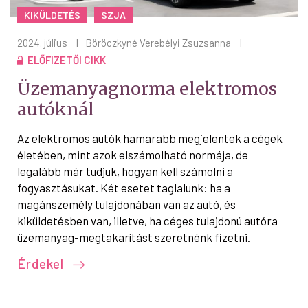
KIKÜLDETÉS
SZJA
2024. július
|
Böröczkyné Verebélyi Zsuzsanna
|
ELŐFIZETŐI CIKK
Üzemanyagnorma elektromos
autóknál
Az elektromos autók hamarabb megjelentek a cégek
életében, mint azok elszámolható normája, de
legalább már tudjuk, hogyan kell számolni a
fogyasztásukat. Két esetet taglalunk: ha a
magánszemély tulajdonában van az autó, és
kiküldetésben van, illetve, ha céges tulajdonú autóra
üzemanyag-megtakarítást szeretnénk fizetni.
Érdekel