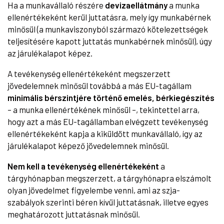
Ha a munkavállaló részére
devizaellátmány
a munka
ellenértékeként kerül juttatásra, mely így munkabérnek
minősül (a munkaviszonyból származó kötelezettségek
teljesítésére kapott juttatás munkabérnek minősül), úgy
az járulékalapot képez.
A tevékenység ellenértékeként megszerzett
jövedelemnek minősül továbbá a más EU-tagállam
minimális bérszintjére történő emelés, bérkiegészítés
– a munka ellenértékének minősül –, tekintettel arra,
hogy azt a más EU-tagállamban elvégzett tevékenység
ellenértékeként kapja a kiküldött munkavállaló, így az
járulékalapot képező jövedelemnek minősül.
Nem kell a tevékenység ellenértékeként
a
tárgyhónapban megszerzett, a tárgyhónapra elszámolt
olyan jövedelmet figyelembe venni, ami az szja-
szabályok szerinti béren kívül juttatásnak, illetve egyes
meghatározott juttatásnak minősül.