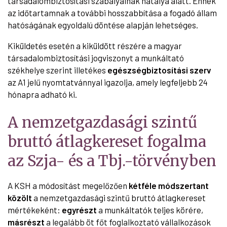
társadalombiztosítási szabályainak hatálya alatt. Ennek
az időtartamnak a további hosszabbítása a fogadó állam
hatóságának egyoldalú döntése alapján lehetséges.
Kiküldetés esetén a kiküldött részére a magyar
társadalombiztosítási jogviszonyt a munkáltató
székhelye szerint illetékes
egészségbiztosítási szerv
az A1 jelű nyomtatvánnyal igazolja, amely legfeljebb 24
hónapra adható ki.
A nemzetgazdasági szintű
bruttó átlagkereset fogalma
az Szja- és a Tbj.-törvényben
A KSH a módosítást megelőzően
kétféle módszertant
közölt
a nemzetgazdasági szintű bruttó átlagkereset
mértékeként:
egyrészt
a munkáltatók teljes körére,
másrészt
a legalább öt főt foglalkoztató vállalkozások