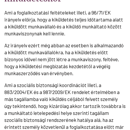
Ami a foglalkoztatási feltételeket illeti, a 96/71/EK
irányelv előírja, hogy a kiküldetés teljes időtartama alatt
a kiküldött munkavállaló és a kiküldő munkáltató között
munkaviszonynak kell lennie.
Az irányelv ezért még abban az esetben is alkalmazandó
a kiküldött munkavállalókra, ha a kiküldetés előtt
bizonyos idővel nem jött létre a munkaviszony, feltéve,
hogy a kiküldetési megbízatás kezdetétől a végéig
munkaszerződés van érvényben.
Ami a szociális biztonsági koordinációt illeti, a
883/2004/EK és a 987/2009/EK rendelet értelmében a
más tagállamba való kiküldés céljából felvett személy
úgy tekintendő, hogy kizárólag akkor tartozik továbbra is
a munkáltató letelepedési helye szerinti tagállam
szociális biztonsági rendszerének hatálya alá, ha az
érintett személy közvetlenül a foglalkoztatása előtt már