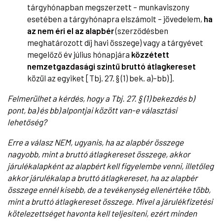
tárgyhónapban megszerzett – munkaviszony
esetében a tárgyhónapra elszámolt – jövedelem,
ha
az nem éri el az alapbér
(szerződésben
meghatározott díj havi összege) vagy a tárgyévet
megelőző év július hónapjára
közzétett
nemzetgazdasági szintű bruttó átlagkereset
közül az egyiket [Tbj. 27. § (1) bek. a)–bb)].
Felmerülhet a kérdés, hogy a Tbj. 27. § (1) bekezdés b)
pont, ba) és bb) alpontjai között van-e választási
lehetőség?
Erre a válasz NEM, ugyanis, ha az alapbér összege
nagyobb, mint a bruttó átlagkereset összege, akkor
járulékalapként az alapbért kell figyelembe venni, illetőleg
akkor járulékalap a bruttó átlagkereset, ha az alapbér
összege ennél kisebb, de a tevékenység ellenértéke több,
mint a bruttó átlagkereset összege. Mivel a járulékfizetési
kötelezettséget havonta kell teljesíteni, ezért minden