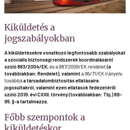
Kiküldetés a
jogszabályokban
A kiküldetésekre vonatkozó legfontosabb szabályokat
a szociális biztonsági rendszerek koordinálásáról
szóló 883/2004/EK,
és a 987/2009/EK rendelet
(a
továbbiakban: Rendelet), valamint
a 96/71/EK irányelv,
továbbá
a társadalombiztosítás ellátásaira
jogosultakról, valamint ezen ellátások fedezetéről
szóló 2019. évi CXXII. törvény (továbbiakban: Tbj.) 89–
95. §-a tartalmazza.
Főbb szempontok a
kiküldetéskor