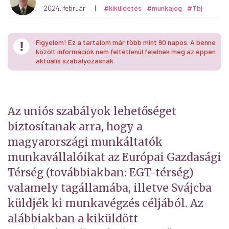
2024. február
|
#kiküldetés
#munkajog
#Tbj
Figyelem! Ez a tartalom már több mint 90 napos. A benne
közölt információk nem feltétlenül felelnek meg az éppen
aktuális szabályozásnak.
Az uniós szabályok lehetőséget
biztosítanak arra, hogy a
magyarországi munkáltatók
munkavállalóikat az Európai Gazdasági
Térség (továbbiakban: EGT-térség)
valamely tagállamába, illetve Svájcba
küldjék ki munkavégzés céljából. Az
alábbiakban a kiküldött