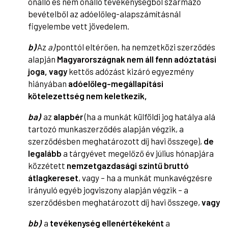
önálló és nem önálló tevékenységből származó
bevételből az adóelőleg-alapszámításnál
figyelembe vett jövedelem.
b)
Az
a)
ponttól eltérően, ha nemzetközi szerződés
alapján
Magyarországnak nem áll fenn adóztatási
joga,
vagy
kettős adózást kizáró egyezmény
hiányában
adóelőleg-megállapítási
kötelezettség nem keletkezik,
ba)
az
alapbér
(ha a munkát külföldi jog hatálya alá
tartozó munkaszerződés alapján végzik, a
szerződésben meghatározott díj havi összege),
de
legalább
a tárgyévet megelőző év július hónapjára
közzétett
nemzetgazdasági szintű bruttó
átlagkereset
, vagy – ha a munkát munkavégzésre
irányuló egyéb jogviszony alapján végzik – a
szerződésben meghatározott díj havi összege,
vagy
bb)
a
tevékenység ellenértékeként
a