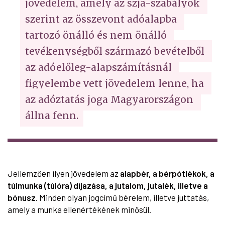
jövedelem, amely az szja-szabályok 
szerint az összevont adóalapba 
tartozó önálló és nem önálló 
tevékenységből származó bevételből 
az adóelőleg-alapszámításnál 
figyelembe vett jövedelem lenne, ha 
az adóztatás joga Magyarországon 
állna fenn.
Jellemzően ilyen jövedelem az
alapbér, a bérpótlékok, a
túlmunka (túlóra) díjazása, a jutalom, jutalék, illetve a
bónusz
. Minden olyan jogcímű bérelem, illetve juttatás,
amely a munka ellenértékének minősül.