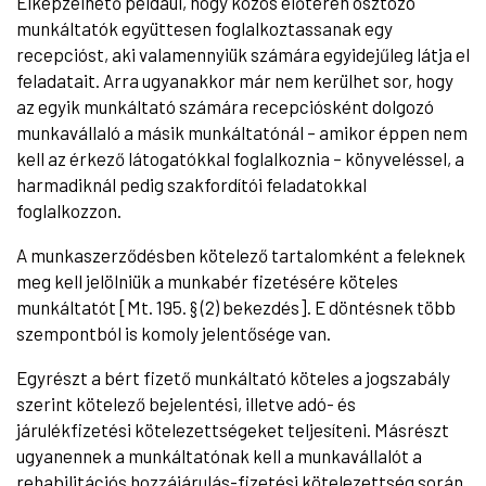
Elképzelhető például, hogy közös előtéren osztozó
munkáltatók együttesen foglalkoztassanak egy
recepcióst, aki valamennyiük számára egyidejűleg látja el
feladatait. Arra ugyanakkor már nem kerülhet sor, hogy
az egyik munkáltató számára recepciósként dolgozó
munkavállaló a másik munkáltatónál – amikor éppen nem
kell az érkező látogatókkal foglalkoznia – könyveléssel, a
harmadiknál pedig szakfordítói feladatokkal
foglalkozzon.
A munkaszerződésben kötelező tartalomként a feleknek
meg kell jelölniük a munkabér fizetésére köteles
munkáltatót [Mt. 195. § (2) bekezdés]. E döntésnek több
szempontból is komoly jelentősége van.
Egyrészt a bért fizető munkáltató köteles a jogszabály
szerint kötelező bejelentési, illetve adó- és
járulékfizetési kötelezettségeket teljesíteni. Másrészt
ugyanennek a munkáltatónak kell a munkavállalót a
rehabilitációs hozzájárulás-fizetési kötelezettség során