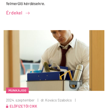
felmerülő kérdésekre.
Érdekel
MUNKAJOG
2024. szeptember
|
dr. Kovács Szabolcs
|
ELŐFIZETŐI CIKK