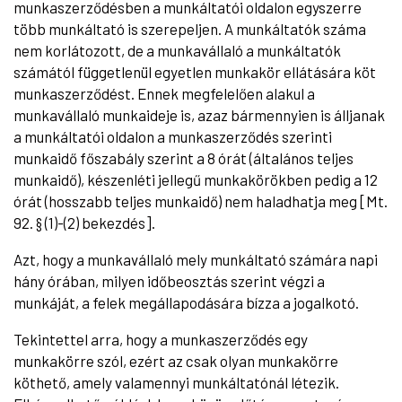
munkaszerződésben a munkáltatói oldalon egyszerre
több munkáltató is szerepeljen. A munkáltatók száma
nem korlátozott, de a munkavállaló a munkáltatók
számától függetlenül egyetlen munkakör ellátására köt
munkaszerződést. Ennek megfelelően alakul a
munkavállaló munkaideje is, azaz bármennyien is álljanak
a munkáltatói oldalon a munkaszerződés szerinti
munkaidő főszabály szerint a 8 órát (általános teljes
munkaidő), készenléti jellegű munkakörökben pedig a 12
órát (hosszabb teljes munkaidő) nem haladhatja meg [Mt.
92. § (1)-(2) bekezdés].
Azt, hogy a munkavállaló mely munkáltató számára napi
hány órában, milyen időbeosztás szerint végzi a
munkáját, a felek megállapodására bízza a jogalkotó.
Tekintettel arra, hogy a munkaszerződés egy
munkakörre szól, ezért az csak olyan munkakörre
köthető, amely valamennyi munkáltatónál létezik.