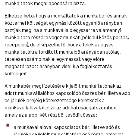
munkáltatók megállapodására bízza.
Elképzelhető, hogy a munkáltatók a munkabér és annak
közterhei költségét egymás között egyenlő arányban
osztják meg, ha a munkavállaló egyszerre valamennyi
munkáltató részére végez munkát (például közös portás,
recepciós), de elképzelhető, hogy a felek az egyes
munkáltatókra fordított munkaidő arányában utólag,
tételesen számolnak el egymással, vagy előre
meghatározott arányban viselik a foglalkoztatás
költségeit.
A munkabér megfizetésére kijelölt munkáltatónak az
adott munkavállalóhoz kapcsolódó összes bér, illetve adó
és járulék erejéig kötelezettsége keletkezik a
munkavállalóval, illetve az adóhatósággal szemben,
amely az alábbi két részből tevődik össze:
a munkavállalóval kapcsolatos bér, illetve adó és
járulékok kijelölt munkáltatóra eső része, amelyet