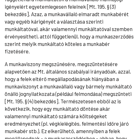
igényeiért egyetemlegesen felelnek [Mt. 195. § (3)
bekezdés]. Azaz, a munkavállaló elmaradt munkabérét
vagy egyéb kárigényét a választása szerinti
munkáltatóval, akár valamennyi munkáltatóval szemben
érvényesítheti, attól függetlenül, hogy a munkaszerződés
szerint melyik munkáltató köteles a munkabér
fizetésére.
A munkaviszony megszűnésére, megszüntetésére
alapvetően az Mt. általános szabályai irányadóak, azzal,
hogy a felek eltérő megállapodásának hiányában a
munkaviszonyt a munkavállaló vagy bármely munkáltató
önálló jognyilatkozata (például felmondása) megszünteti
[Mt. 195. § (4) bekezdés]. Természetesen ebből az is
következik, hogy egy munkáltató döntése akár
valamennyi munkáltató számára költségeket
eredményezhet (pl. végkielégítés, felmentési időre járó
munkabér stb.). Ez elkerülhető, amennyiben a felek
megállapodnak – a munkaszerződésben – abban, hogy