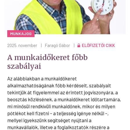
MUNKAJOG
2025. november
|
Faragó Gábor
|
ELŐFIZETŐI CIKK
A munkaidőkeret főbb
szabályai
Az alábbiakban a munkaidőkeret
alkalmazhatóságának főbb kérdéseit, szabályait
tekintjük át figyelemmel az érintett jogviszonyára, a
beosztás közlésének, a munkaidőkeret időtartamára,
mi minősül rendkívüli munkaidőnek, mikor és milyen
pótlékot kell fizetni – a teljesség igénye nélkül –,
mellyel igyekszünk segítséget nyújtani a
munkavállalók, illetve a foglalkoztatók részére a