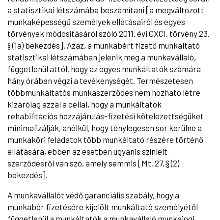
a statisztikai létszámába beszámítani [a megváltozott
munkaképességű személyek ellátásairól és egyes
törvények módosításáról szóló 2011. évi CXCI. törvény 23.
§ (1a) bekezdés]. Azaz, a munkabért fizető munkáltató
statisztikai létszámában jelenik meg a munkavállaló,
függetlenül attól, hogy az egyes munkáltatók számára
hány órában végzi a tevékenységét. Természetesen
többmunkáltatós munkaszerződés nem hozható létre
kizárólag azzal a céllal, hogy a munkáltatók
rehabilitációs hozzájárulás-fizetési kötelezettségüket
minimalizálják, anélkül, hogy ténylegesen sor kerülne a
munkaköri feladatok több munkáltató részére történő
ellátására, ebben az esetben ugyanis színlelt
szerződésről van szó, amely semmis [Mt. 27. § (2)
bekezdés].
A munkavállalót védő garanciális szabály, hogy a
munkabér fizetésére kijelölt munkáltató személyétől
függetlenül a munkáltatók a munkavállaló munkajogi