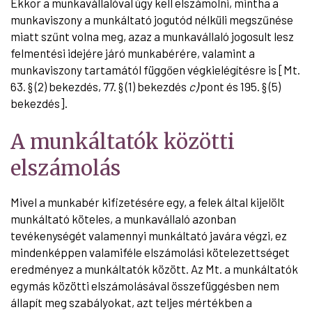
Ekkor a munkavállalóval úgy kell elszámolni, mintha a
munkaviszony a munkáltató jogutód nélküli megszűnése
miatt szűnt volna meg, azaz a munkavállaló jogosult lesz
felmentési idejére járó munkabérére, valamint a
munkaviszony tartamától függően végkielégítésre is [Mt.
63. § (2) bekezdés, 77. § (1) bekezdés
c)
pont és 195. § (5)
bekezdés].
A munkáltatók közötti
elszámolás
Mivel a munkabér kifizetésére egy, a felek által kijelölt
munkáltató köteles, a munkavállaló azonban
tevékenységét valamennyi munkáltató javára végzi, ez
mindenképpen valamiféle elszámolási kötelezettséget
eredményez a munkáltatók között. Az Mt. a munkáltatók
egymás közötti elszámolásával összefüggésben nem
állapít meg szabályokat, azt teljes mértékben a