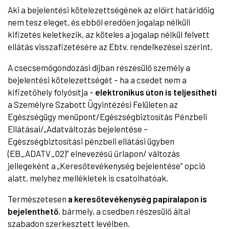
Aki a bejelentési kötelezettségének az előírt határidőig
nem tesz eleget, és ebből eredően jogalap nélküli
kifizetés keletkezik, az köteles a jogalap nélkül felvett
ellátás visszafizetésére az Ebtv. rendelkezései szerint.
A csecsemőgondozási díjban részesülő személy a
bejelentési kötelezettségét – ha a csedet nem a
kifizetőhely folyósítja –
elektronikus úton is teljesítheti
a Személyre Szabott Ügyintézési Felületen az
Egészségügy menüpont/Egészségbiztosítás Pénzbeli
Ellátásai/„Adatváltozás bejelentése –
Egészségbiztosítási pénzbeli ellátási ügyben
(EB_ADATV_02)” elnevezésű űrlapon/ változás
jellegeként a „Keresőtevékenység bejelentése” opció
alatt, melyhez mellékletek is csatolhatóak.
Természetesen
a keresőtevékenység papíralapon is
bejelenthető
, bármely, a csedben részesülő által
szabadon szerkesztett levélben.