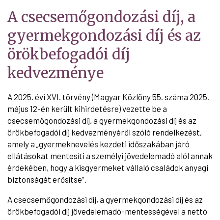
A csecsemőgondozási díj, a
gyermekgondozási díj és az
örökbefogadói díj
kedvezménye
A 2025. évi XVI. törvény (Magyar Közlöny 55. száma 2025.
május 12-én került kihirdetésre) vezette be a
csecsemőgondozási díj, a gyermekgondozási díj és az
örökbefogadói díj kedvezményéről szóló rendelkezést,
amely a „gyermeknevelés kezdeti időszakában járó
ellátásokat mentesíti a személyi jövedelemadó alól annak
érdekében, hogy a kisgyermeket vállaló családok anyagi
biztonságát erősítse”.
A csecsemőgondozási díj, a gyermekgondozási díj és az
örökbefogadói díj jövedelemadó-mentességével a nettó