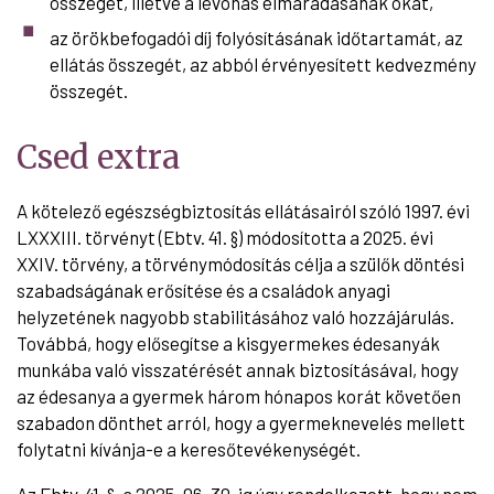
összegét, illetve a levonás elmaradásának okát,
az örökbefogadói díj folyósításának időtartamát, az
ellátás összegét, az abból érvényesített kedvezmény
összegét.
Csed extra
A kötelező egészségbiztosítás ellátásairól szóló 1997. évi
LXXXIII. törvényt (Ebtv. 41. §) módosította a 2025. évi
XXIV. törvény, a törvénymódosítás célja a szülők döntési
szabadságának erősítése és a családok anyagi
helyzetének nagyobb stabilitásához való hozzájárulás.
Továbbá, hogy elősegítse a kisgyermekes édesanyák
munkába való visszatérését annak biztosításával, hogy
az édesanya a gyermek három hónapos korát követően
szabadon dönthet arról, hogy a gyermeknevelés mellett
folytatni kívánja-e a keresőtevékenységét.
Az Ebtv. 41. §-a 2025. 06. 30-ig úgy rendelkezett, hogy nem