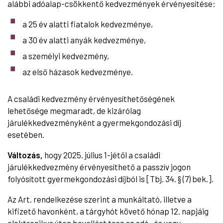
alábbi adóalap-csökkentő kedvezmények érvényesítése:
a 25 év alatti fiatalok kedvezménye,
a 30 év alatti anyák kedvezménye,
a személyi kedvezmény,
az első házasok kedvezménye.
A családi kedvezmény érvényesíthetőségének
lehetősége megmaradt, de kizárólag
járulékkedvezményként a gyermekgondozási díj
esetében.
Változás,
hogy 2025. július 1-jétől a családi
járulékkedvezmény érvényesíthető a passzív jogon
folyósított gyermekgondozási díjból is [Tbj. 34. § (7) bek.].
Az Art. rendelkezése szerint a munkáltató, illetve a
kifizető havonként, a tárgyhót követő hónap 12. napjáig
elektronikus úton bevallást tesz az adó- és vagy