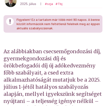
2025. július
|
#szja
#Tbj
Figyelem! Ez a tartalom már több mint 90 napos. A benne
közölt információk nem feltétlenül felelnek meg az éppen
aktuális szabályozásnak.
Az alábbiakban csecsemőgondozási díj,
gyermekgondozási díj és
örökbefogadói díj új adókedvezmény
főbb szabályait, a csed extra
alkalmazhatóságát mutatjuk be a 2025.
július 1-jétől hatályos szabályozás
alapján, mellyel igyekszünk segítséget
nyújtani – a teljesség igénye nélkül –