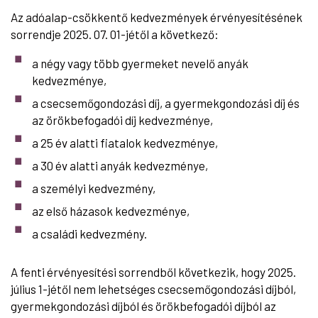
Az adóalap-csökkentő kedvezmények érvényesítésének
sorrendje 2025. 07. 01-jétől a következő:
a négy vagy több gyermeket nevelő anyák
kedvezménye,
a csecsemőgondozási díj, a gyermekgondozási díj és
az örökbefogadói díj kedvezménye,
a 25 év alatti fiatalok kedvezménye,
a 30 év alatti anyák kedvezménye,
a személyi kedvezmény,
az első házasok kedvezménye,
a családi kedvezmény.
A fenti érvényesítési sorrendből következik, hogy 2025.
július 1-jétől nem lehetséges csecsemőgondozási díjból,
gyermekgondozási díjból és örökbefogadói díjból az