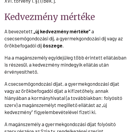
XVI. törvény 1. § (1) bek.].
Kedvezmény mértéke
A bevezetett
„új kedvezmény mértéke”
a
csecsemőgondozási díj, a gyermekgondozási díj vagy az
örökbefogadói díj
összege.
Ha a magánszemély egyidejűleg több érintett ellátásban
is részesül, a kedvezmény mindegyik ellátás után
érvényesíthető.
A csecsemőgondozási díjat, a gyermekgondozási díjat
vagy az örökbefogadói díjat a kifizetőhely, annak
hiányában a kormányhivatal (a továbbiakban: folyósító
szerv) a magánszemélyt megillető ellátást az „új
kedvezmény” figyelembevételével fizeti ki.
A magánszemély a gyermekgondozási díjat folyósító
szerv részére az Szja tv. rendelkezései szerint