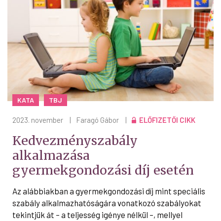
KATA
TBJ
2023. november
|
Faragó Gábor
|
ELŐFIZETŐI CIKK
Kedvezményszabály
alkalmazása
gyermekgondozási díj esetén
Az alábbiakban a gyermekgondozási díj mint speciális
szabály alkalmazhatóságára vonatkozó szabályokat
tekintjük át – a teljesség igénye nélkül –, mellyel