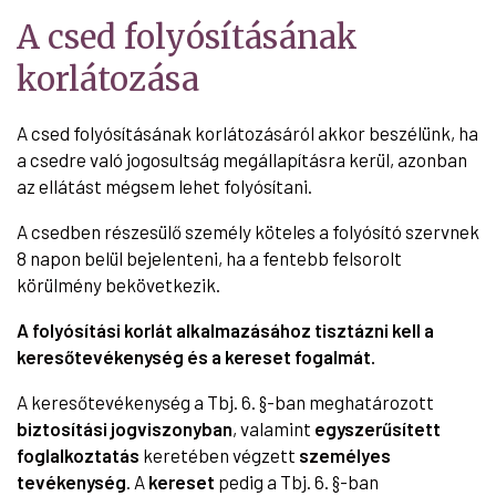
A csed folyósításának
korlátozása
A csed folyósításának korlátozásáról akkor beszélünk, ha
a csedre való jogosultság megállapításra kerül, azonban
az ellátást mégsem lehet folyósítani.
A csedben részesülő személy köteles a folyósító szervnek
8 napon belül bejelenteni, ha a fentebb felsorolt
körülmény bekövetkezik.
A folyósítási korlát alkalmazásához tisztázni kell a
keresőtevékenység és a kereset fogalmát.
A keresőtevékenység a Tbj. 6. §-ban meghatározott
biztosítási jogviszonyban
, valamint
egyszerűsített
foglalkoztatás
keretében végzett
személyes
tevékenység
. A
kereset
pedig a Tbj. 6. §-ban