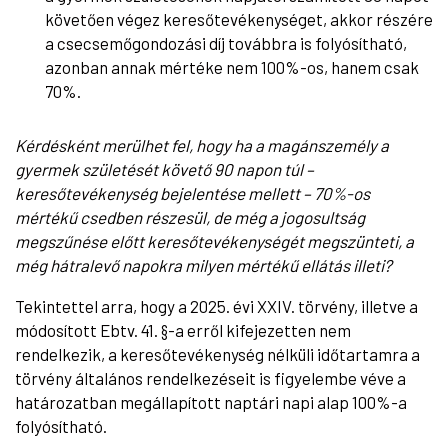
követően végez keresőtevékenységet, akkor részére
a csecsemőgondozási díj továbbra is folyósítható,
azonban annak mértéke nem 100%-os, hanem csak
70%.
Kérdésként merülhet fel, hogy ha a magánszemély a
gyermek születését követő 90 napon túl –
keresőtevékenység bejelentése mellett – 70%-os
mértékű csedben részesül, de még a jogosultság
megszűnése előtt keresőtevékenységét megszünteti, a
még hátralevő napokra milyen mértékű ellátás illeti?
Tekintettel arra, hogy a 2025. évi XXIV. törvény, illetve a
módosított Ebtv. 41. §-a erről kifejezetten nem
rendelkezik, a keresőtevékenység nélküli időtartamra a
törvény általános rendelkezéseit is figyelembe véve a
határozatban megállapított naptári napi alap 100%-a
folyósítható.