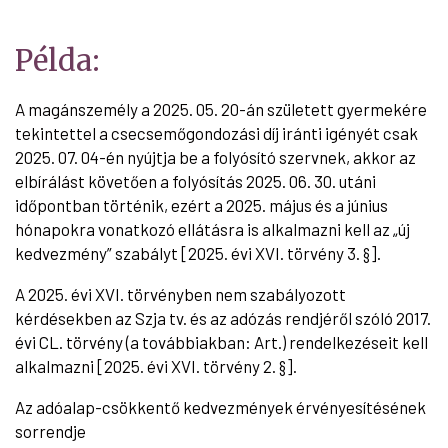
Példa:
A magánszemély a 2025. 05. 20-án született gyermekére
tekintettel a csecsemőgondozási díj iránti igényét csak
2025. 07. 04-én nyújtja be a folyósító szervnek, akkor az
elbírálást követően a folyósítás 2025. 06. 30. utáni
időpontban történik, ezért a 2025. május és a június
hónapokra vonatkozó ellátásra is alkalmazni kell az „új
kedvezmény” szabályt [2025. évi XVI. törvény 3. §].
A 2025. évi XVI. törvényben nem szabályozott
kérdésekben az Szja tv. és az adózás rendjéről szóló 2017.
évi CL. törvény (a továbbiakban: Art.) rendelkezéseit kell
alkalmazni [2025. évi XVI. törvény 2. §].
Az adóalap-csökkentő kedvezmények érvényesítésének
sorrendje