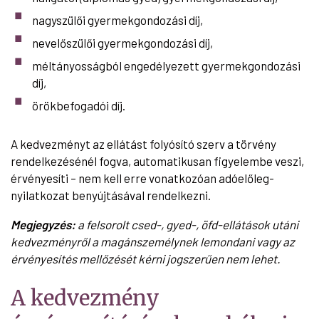
nagyszülői gyermekgondozási díj,
nevelőszülői gyermekgondozási díj,
méltányosságból engedélyezett gyermekgondozási
díj,
örökbefogadói díj.
A kedvezményt az ellátást folyósító szerv a törvény
rendelkezésénél fogva, automatikusan figyelembe veszi,
érvényesíti – nem kell erre vonatkozóan adóelőleg-
nyilatkozat benyújtásával rendelkezni.
Megjegyzés:
a felsorolt csed-, gyed-, öfd-ellátások utáni
kedvezményről a magánszemélynek lemondani vagy az
érvényesítés mellőzését kérni jogszerűen nem lehet.
A kedvezmény