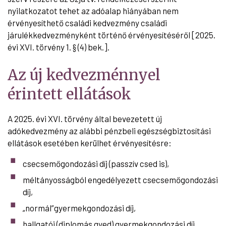
nyilatkozatot tehet az adóalap hiányában nem
érvényesíthető családi kedvezmény családi
járulékkedvezményként történő érvényesítéséről [2025.
évi XVI. törvény 1. § (4) bek.].
Az új kedvezménnyel
érintett ellátások
A 2025. évi XVI. törvény által bevezetett új
adókedvezmény az alábbi pénzbeli egészségbiztosítási
ellátások esetében kerülhet érvényesítésre:
csecsemőgondozási díj (passzív csed is),
méltányosságból engedélyezett csecsemőgondozási
díj,
„normál”gyermekgondozási díj,
hallgatói (diplomás gyed) gyermekgondozási díj,