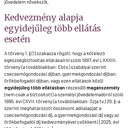
jövedelem növekszik.
Kedvezmény alapja
egyidejűleg több ellátás
esetén
A törvény 1. § (1) szakasza rögzíti, hogy a kötelező
egészségbiztosítás ellátásairól szóló 1997. évi LXXXIII.
törvény (a továbbiakban: Ebtv.) szabályai szerint
csecsemőgondozási díjban, gyermekgondozási díjban,
örökbefogadói díjban, vagy ezen ellátások közül
egyidejűleg több ellátásban
részesülő
magánszemély
(nem csak a biztosított) a személyi jövedelemadóról szóló
1995. évi CXVII. törvény (a továbbiakban: Szja tv.) 29. §-a
szerint meghatározott összevont adóalapját a
csecsemőgondozási díj, a gyermekgondozási díj vagy az
örökbefogadói díj kedvezményével csökkenti [2025. évi