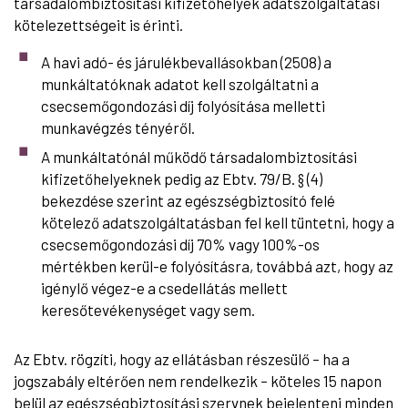
társadalombiztosítási kifizetőhelyek adatszolgáltatási
kötelezettségeit is érinti.
A havi adó- és járulékbevallásokban (2508) a
munkáltatóknak adatot kell szolgáltatni a
csecsemőgondozási díj folyósítása melletti
munkavégzés tényéről.
A munkáltatónál működő társadalombiztosítási
kifizetőhelyeknek pedig az Ebtv. 79/B. § (4)
bekezdése szerint az egészségbiztosító felé
kötelező adatszolgáltatásban fel kell tüntetni, hogy a
csecsemőgondozási díj 70% vagy 100%-os
mértékben kerül-e folyósításra, továbbá azt, hogy az
igénylő végez-e a csedellátás mellett
keresőtevékenységet vagy sem.
Az Ebtv. rögzíti, hogy az ellátásban részesülő – ha a
jogszabály eltérően nem rendelkezik – köteles 15 napon
belül az egészségbiztosítási szervnek bejelenteni minden