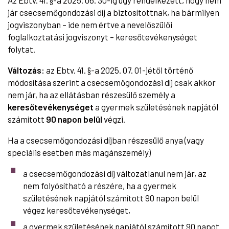
jár csecsemőgondozási díj a biztosítottnak, ha bármilyen
jogviszonyban – ide nem értve a nevelőszülői
foglalkoztatási jogviszonyt – keresőtevékenységet
folytat.
Változás:
az Ebtv. 41. §-a 2025. 07. 01-jétől történő
módosítása szerint a csecsemőgondozási díj csak akkor
nem jár, ha az ellátásban részesülő személy a
keresőtevékenységet
a gyermek születésének napjától
számított
90 napon belül
végzi.
Ha a csecsemőgondozási díjban részesülő anya (vagy
speciális esetben más magánszemély)
a csecsemőgondozási díj változatlanul nem jár, az
nem folyósítható a részére, ha a gyermek
születésének napjától számított 90 napon belül
végez keresőtevékenységet,
a gyermek születésének napjától számított 90 napot