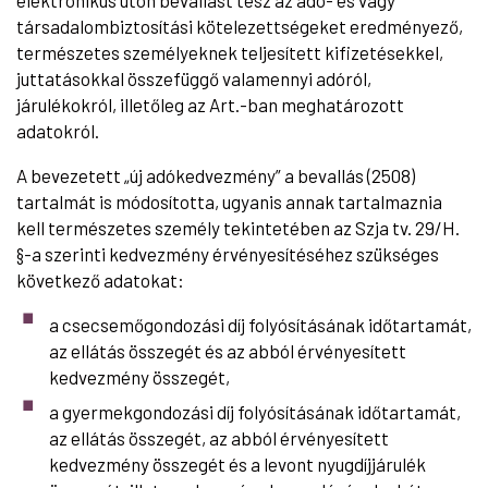
társadalombiztosítási kötelezettségeket eredményező,
természetes személyeknek teljesített kifizetésekkel,
juttatásokkal összefüggő valamennyi adóról,
járulékokról, illetőleg az Art.-ban meghatározott
adatokról.
A bevezetett „új adókedvezmény” a bevallás (2508)
tartalmát is módosította, ugyanis annak tartalmaznia
kell természetes személy tekintetében az Szja tv. 29/H.
§-a szerinti kedvezmény érvényesítéséhez szükséges
következő adatokat:
a csecsemőgondozási díj folyósításának időtartamát,
az ellátás összegét és az abból érvényesített
kedvezmény összegét,
a gyermekgondozási díj folyósításának időtartamát,
az ellátás összegét, az abból érvényesített
kedvezmény összegét és a levont nyugdíjjárulék