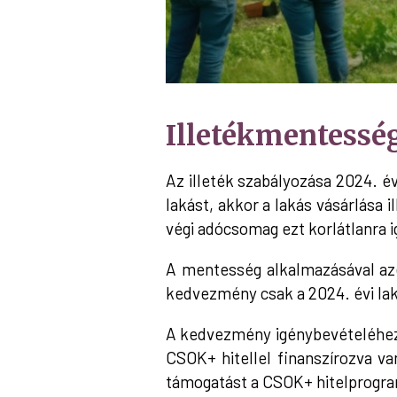
Illetékmentessé
Az illeték szabályozása 2024. év
lakást, akkor a lakás vásárlása 
végi adócsomag ezt korlátlanra i
A mentesség alkalmazásával azé
kedvezmény csak a 2024. évi la
A kedvezmény igénybevételéhez 
CSOK+ hitellel finanszírozva v
támogatást a CSOK+ hitelprogra