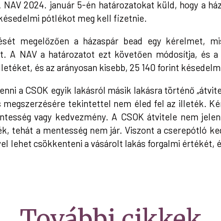
 NAV 2024. január 5-én határozatokat küld, hogy a h
t késedelmi pótlékot meg kell fizetnie.
ését megelőzően a házaspár bead egy kérelmet, misz
 A NAV a határozatot ezt követően módosítja, és a k
illetéket, és az arányosan kisebb, 25 140 forint késedelm
enni a CSOK egyik lakásról másik lakásra történő „átvite
s megszerzésére tekintettel nem éled fel az illeték. K
ntesség vagy kedvezmény. A CSOK átvitele nem jelent
k, tehát a mentesség nem jár. Viszont a cserepótló k
el lehet csökkenteni a vásárolt lakás forgalmi értékét, 
További cikkek