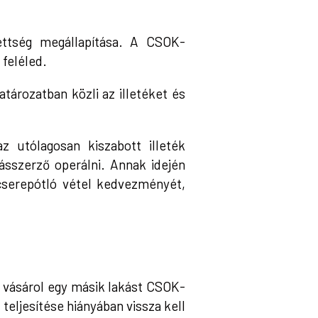
ettség megállapítása. A CSOK-
 feléled.
tározatban közli az illetéket és
 utólagosan kiszabott illeték
ásszerző operálni. Annak idején
cserepótló vétel kedvezményét,
n vásárol egy másik lakást CSOK-
teljesítése hiányában vissza kell