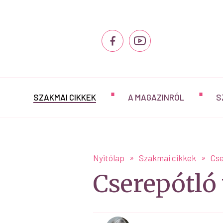
SZAKMAI CIKKEK
A MAGAZINRÓL
S
Nyitólap
Szakmai cikkek
Cse
Cserepótló