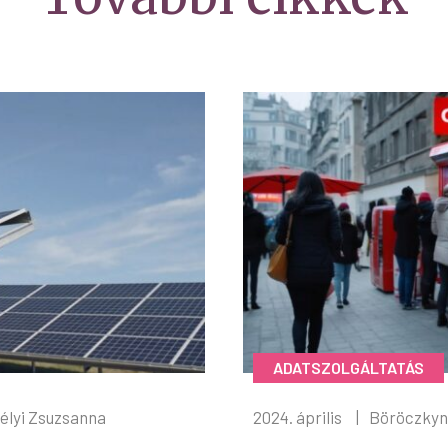
ADATSZOLGÁLTATÁS
élyi Zsuzsanna
2024. április
|
Böröczkyn