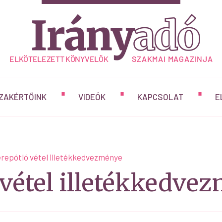
ZAKÉRTŐINK
VIDEÓK
KAPCSOLAT
E
repótló vétel illetékkedvezménye
 vétel illetékkedve