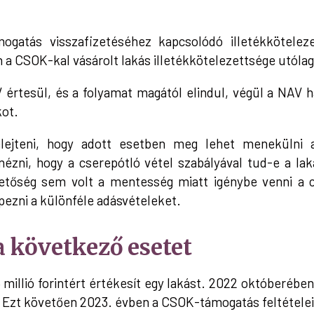
atás visszafizetéséhez kapcsolódó illetékkötelez
 a CSOK-kal vásárolt lakás illetékkötelezettsége utólag
értesül, és a folyamat magától elindul, végül a NAV ha
kot.
ejteni, hogy adott esetben meg lehet menekülni az
nézni, hogy a cserepótló vétel szabályával tud-e a lak
hetőség sem volt a mentesség miatt igénybe venni a 
épezni a különféle adásvételeket.
 következő esetet
 millió forintért értékesít egy lakást. 2022 októberébe
. Ezt követően 2023. évben a CSOK-támogatás feltételei 