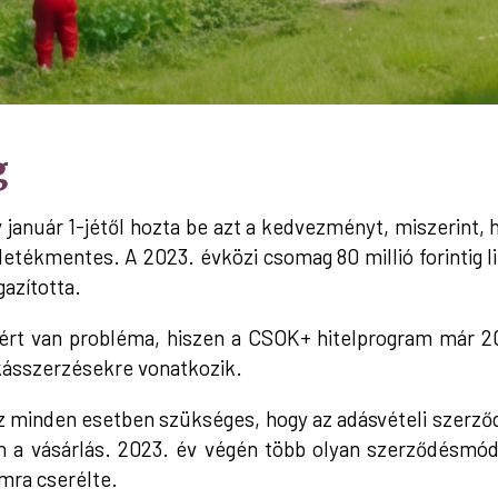
g
 január 1-jétől hozta be azt a kedvezményt, miszerint, h
illetékmentes. A 2023. évközi csomag 80 millió forintig 
gazította.
rt van probléma, hiszen a CSOK+ hitelprogram már 202
kásszerzésekre vonatkozik.
minden esetben szükséges, hogy az adásvételi szerződé
an a vásárlás. 2023. év végén több olyan szerződésmód
mra cserélte.