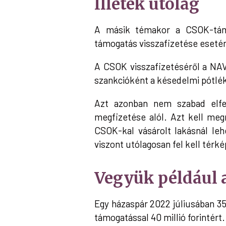
Illeték utólag
A másik témakor a CSOK-támog
támogatás visszafizetése esetén
A CSOK visszafizetéséről a NAV 
szankcióként a késedelmi pótlé
Azt azonban nem szabad elfel
megfizetése alól. Azt kell meg
CSOK-kal vásárolt lakásnál le
viszont utólagosan fel kell térk
Vegyük például a
Egy házaspár 2022 júliusában 35
támogatással 40 millió forintért