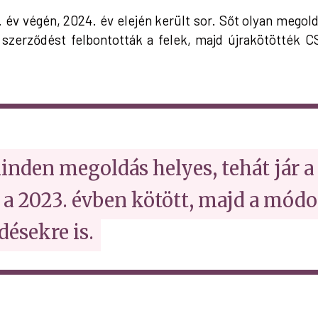
v végén, 2024. év elején került sor. Sőt olyan megoldá
szerződést felbontották a felek, majd újrakötötték C
inden megoldás helyes, tehát jár 
a 2023. évben kötött, majd a módos
désekre is.