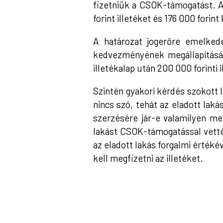
fizetniük a CSOK-támogatást. A
forint illetéket és 176 000 forin
A határozat jogerőre emelked
kedvezményének megállapítását.
illetékalap után 200 000 forinti 
Szintén gyakori kérdés szokott l
nincs szó, tehát az eladott laká
szerzésére jár-e valamilyen me
lakást CSOK-támogatással vetté
az eladott lakás forgalmi értékév
kell megfizetni az illetéket.