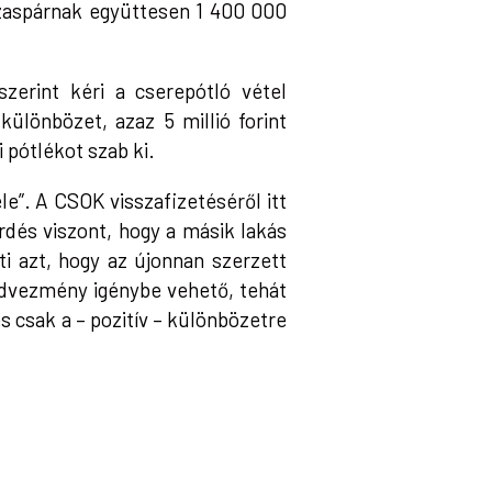
ázaspárnak együttesen 1 400 000
erint kéri a cserepótló vétel
ülönbözet, azaz 5 millió forint
i pótlékot szab ki.
le”. A CSOK visszafizetéséről itt
érdés viszont, hogy a másik lakás
i azt, hogy az újonnan szerzett
edvezmény igénybe vehető, tehát
és csak a – pozitív – különbözetre