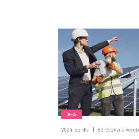
ÁFA
2024. április
|
Böröczkyné Vereb