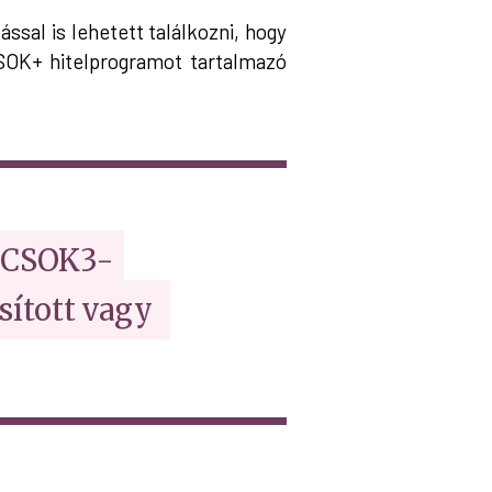
ssal is lehetett találkozni, hogy
SOK+ hitelprogramot tartalmazó
a CSOK3-
ított vagy 