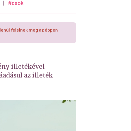
|
#csok
lenül felelnek meg az éppen
ny illetékével
adásul az illeték