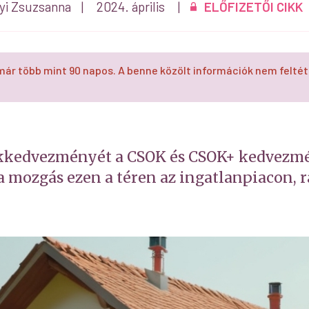
yi Zsuzsanna
|
2024. április
|
ELŐFIZETŐI CIKK
már több mint 90 napos. A benne közölt információk nem feltét
tékkedvezményét a CSOK és CSOK+ kedvezmé
 mozgás ezen a téren az ingatlanpiacon, rá