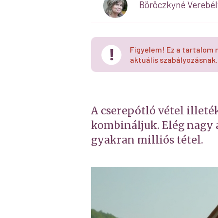
Böröczkyné Verebél
Figyelem! Ez a tartalom 
aktuális szabályozásnak.
A cserepótló vétel ille
kombináljuk. Elég nagy a
gyakran milliós tétel.