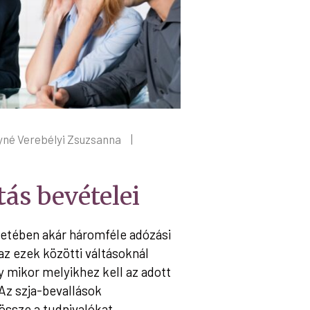
né Verebélyi Zsuzsanna
|
ás bevételei
setében akár háromféle adózási
 az ezek közötti váltásoknál
y mikor melyikhez kell az adott
Az szja-bevallások
össze a tudnivalókat.