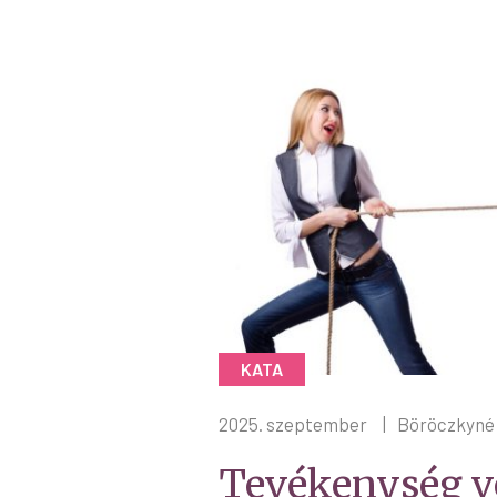
KATA
2025. szeptember
|
Böröczkyné 
Tevékenység v