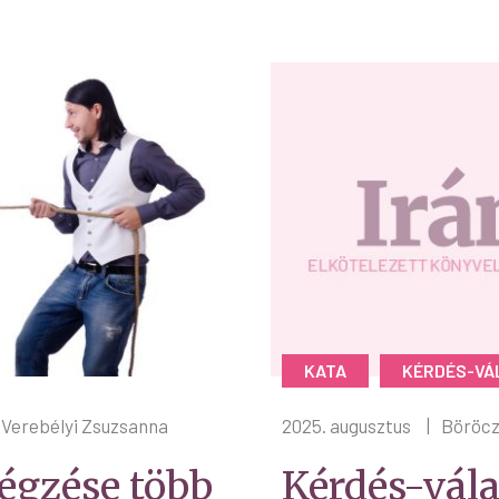
KATA
KÉRDÉS-VÁ
Verebélyi Zsuzsanna
2025. augusztus
|
Böröcz
égzése több
Kérdés-vála