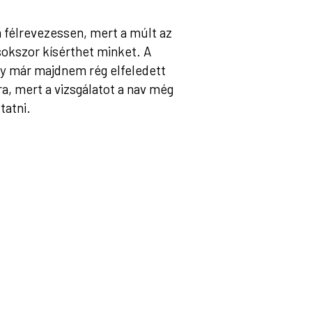
 félrevezessen, mert a múlt az
okszor kísérthet minket. A
gy már majdnem rég elfeledett
ra, mert a vizsgálatot a nav még
tatni.