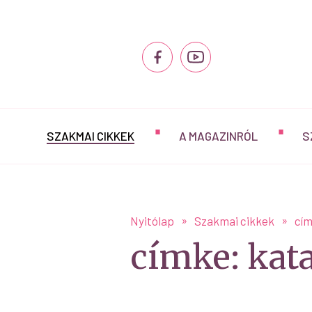
SZAKMAI CIKKEK
A MAGAZINRÓL
S
Nyitólap
Szakmai cikkek
cím
címke: kat