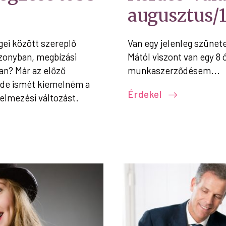
augusztus/1
gei között szereplő
Van egy jelenleg szünet
szonyban, megbízási
Mától viszont van egy 8 
an? Már az előző
munkaszerződésem...
, de ismét kiemelném a
Érdekel
elmezési változást.