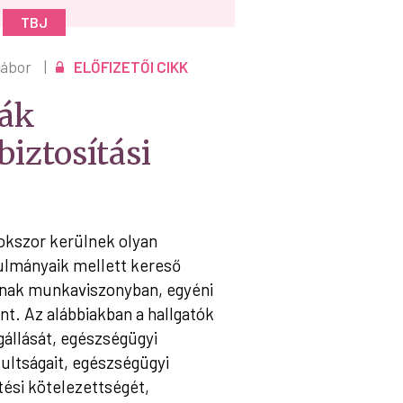
TBJ
Gábor
|
ELŐFIZETŐI CIKK
ták
iztosítási
okszor kerülnek olyan
ulmányaik mellett kereső
atnak munkaviszonyban, egyéni
nt. Az alábbiakban a hallgatók
gállását, egészségügyi
sultságait, egészségügyi
etési kötelezettségét,