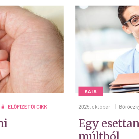
KATA
ELŐFIZETŐI CIKK
2025. október
|
Böröczky
ni
Egy esetta
múltból