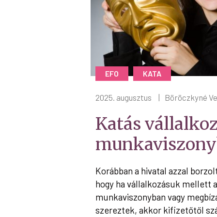
EFO
KATA
2025. augusztus
|
Böröczkyné Ve
Katás vállalko
munkaviszony
Korábban a hivatal azzal borzol
hogy ha vállalkozásuk mellett
munkaviszonyban vagy megbíz
szereztek, akkor kifizetőtől s