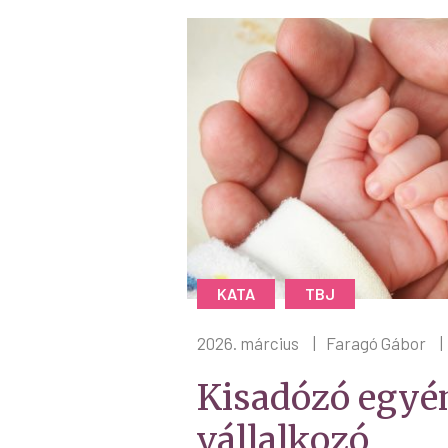
KATA
TBJ
2026. március
|
Faragó Gábor
|
Kisadózó egyé
vállalkozó