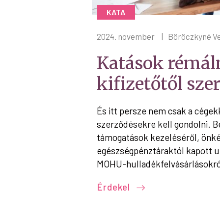
KATA
2024. november
|
Böröczkyné Ve
Katások rémál
kifizetőtől sze
És itt persze nem csak a cégek
szerződésekre kell gondolni. B
támogatások kezeléséről, önk
egészségpénztáraktól kapott ut
MOHU-hulladékfelvásárlásokró
Érdekel