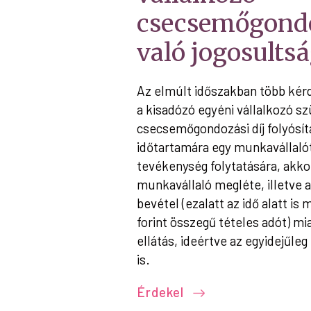
csecsemőgondo
való jogosults
Az elmúlt időszakban több kérd
a kisadózó egyéni vállalkozó s
csecsemőgondozási díj folyósít
időtartamára egy munkavállaló
tevékenység folytatására, akko
munkavállaló megléte, illetve az
bevétel (ezalatt az idő alatt is 
forint összegű tételes adót) mi
ellátás, ideértve az egyidejűleg
is.
Érdekel