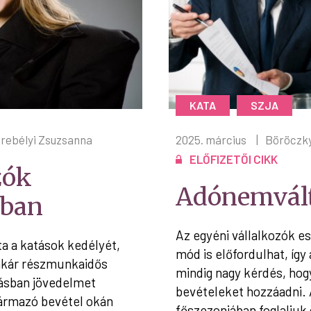
KATA
SZJA
rebélyi Zsuzsanna
2025. március
|
Böröczky
ELŐFIZETŐI CIKK
zók
Adónemvált
ban
Az egyéni vállalkozók e
ta a katások kedélyét,
mód is előfordulhat, így
 akár részmunkaidős
mindig nagy kérdés, hog
ásban jövedelmet
bevételeket hozzáadni. 
zármazó bevétel okán
főszezonjában foglaljuk 