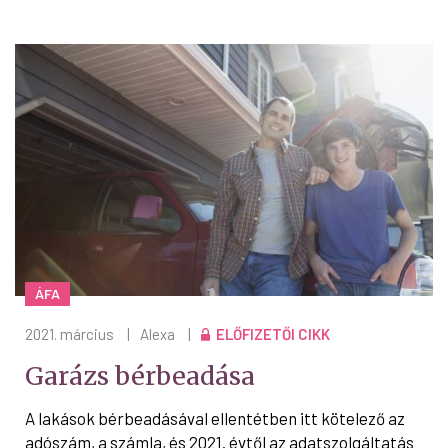
ÁFA
2021. március
|
Alexa
|
ELŐFIZETŐI CIKK
Garázs bérbeadása
A lakások bérbeadásával ellentétben itt kötelező az
adószám, a számla, és 2021. évtől az adatszolgáltatás