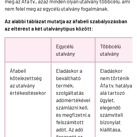
meg az Áfa tv., azaz minden olyan utalvány többcélú, ami
nem felel meg az egycélú utalvány fogalmának.
Az alábbi táblázat mutatja az áfabeli szabályozásban
az eltérést a két utalványtípus között:
Egycélú
Többcélú
utalvány
utalvány
Áfabeli
Eladáskor a
Eladáskor
kötelezettség
beváltható
nem történik
az utalvány
termék,
Áfa tv. hatálya
értékesítésekor
szolgáltatás
alá tartozó
adómértékével
ügylet,
számlázni kell,
elegendő
és megfizetni a
számviteli
felszámított
bizonylat
adót. Az adó
kiállítása.
összegét az