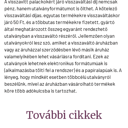
A visszavitt palackokért járó visszaváltási díj nemcsak
pénz, hanem utalványformátumot is ölthet. A kötelező
visszaváltási díjas, egyutas termékekre visszaváltáskor
járó 50 Ft, és a többutas termékekre fizetett, gyártó
által meghatározott összeg egyaránt rendezhető
utalványban a visszaváltó részéről. Jellemzően olyan
utalványokról lesz szó, amiket a visszaváltó áruházban
vagy az áruházzal szerződésben lévő másik áruház
valamelyikében lehet vásárlásra fordítani. Ezek az
utalványok lehetnek elektronikus formátumúak is
(alkalmazásba tölti fel a rendszer) és a papíralapúak is. A
lényeg, hogy mindkét esetben többcélú utalványról
beszélünk, mivel az áruházban vásárolható termékek
köre több adókulcsba is tartozhat.
További cikkek