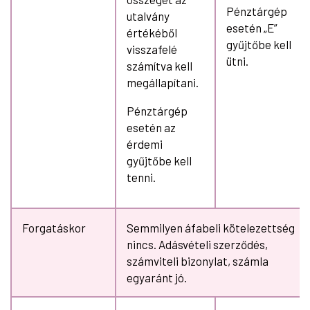
Pénztárgép
utalvány
esetén „E”
értékéből
gyűjtőbe kell
visszafelé
ütni.
számítva kell
megállapítani.
Pénztárgép
esetén az
érdemi
gyűjtőbe kell
tenni.
Forgatáskor
Semmilyen áfabeli kötelezettség
nincs. Adásvételi szerződés,
számviteli bizonylat, számla
egyaránt jó.