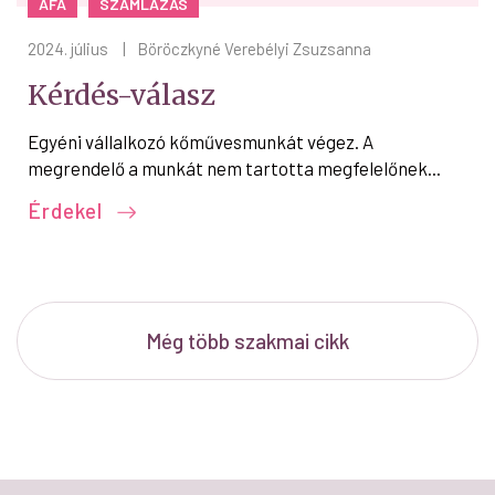
ÁFA
SZÁMLÁZÁS
2024. július
|
Böröczkyné Verebélyi Zsuzsanna
Kérdés-válasz
Egyéni vállalkozó kőművesmunkát végez. A
megrendelő a munkát nem tartotta megfelelőnek...
Érdekel
Még több szakmai cikk