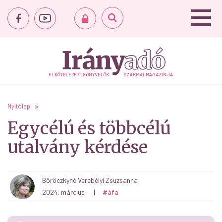
Nyitólap
Egycélú és többcélú
utalvány kérdése
Böröczkyné Verebélyi Zsuzsanna
2024. március
|
#áfa