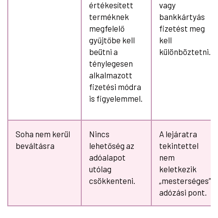
értékesített
vagy
terméknek
bankkártyás
megfelelő
fizetést meg
gyűjtőbe kell
kell
beütni a
különböztetni.
ténylegesen
alkalmazott
fizetési módra
is figyelemmel.
Soha nem kerül
Nincs
A lejáratra
beváltásra
lehetőség az
tekintettel
adóalapot
nem
utólag
keletkezik
csökkenteni.
„mesterséges”
adózási pont.