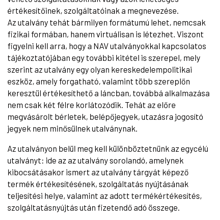
értékesítőinek, szolgáltatóinak a megnevezése.
Az utalvány tehát bármilyen formátumú lehet, nemcsak
fizikai formában, hanem virtuálisan is létezhet. Viszont
figyelni kell arra, hogy a NAV utalványokkal kapcsolatos
tájékoztatójában egy további kitétel is szerepel, mely
szerint az utalvány egy olyan kereskedelempolitikai
eszköz, amely forgatható, valamint több szereplőn
keresztül értékesíthető a láncban, továbbá alkalmazása
nem csak két félre korlátozódik. Tehát az előre
megvásárolt bérletek, belépőjegyek, utazásra jogosító
jegyek nem minősülnek utalványnak.
Az utalványon belül meg kell különböztetnünk az egycélú
utalványt: ide az az utalvány sorolandó, amelynek
kibocsátásakor ismert az utalvány tárgyát képező
termék értékesítésének, szolgáltatás nyújtásának
teljesítési helye, valamint az adott termékértékesítés,
szolgáltatásnyújtás után fizetendő adó összege.