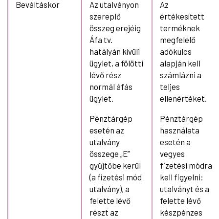
Beváltáskor
Az utalványon
Az
szereplő
értékesített
összeg erejéig
terméknek
Áfa tv.
megfelelő
hatályán kívüli
adókulcs
ügylet, a fölötti
alapján kell
lévő rész
számlázni a
normál áfás
teljes
ügylet.
ellenértéket.
Pénztárgép
Pénztárgép
esetén az
használata
utalvány
esetén a
összege „E”
vegyes
gyűjtőbe kerül
fizetési módra
(a fizetési mód
kell figyelni:
utalvány), a
utalványt és a
felette lévő
felette lévő
részt az
készpénzes