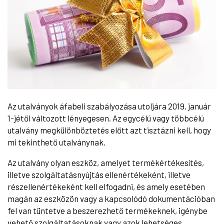
Az utalványok áfabeli szabályozása utoljára 2019. január
1-jétől változott lényegesen. Az egycélú vagy többcélú
utalvány megkülönböztetés előtt azt tisztázni kell, hogy
mi tekinthető utalványnak.
Az utalvány olyan eszköz, amelyet termékértékesítés,
illetve szolgáltatásnyújtás ellenértékeként, illetve
részellenértékeként kell elfogadni, és amely esetében
magán az eszközön vagy a kapcsolódó dokumentációban
fel van tüntetve a beszerezhető termékeknek, igénybe
vehető szolgáltatásoknak vagy azok lehetséges