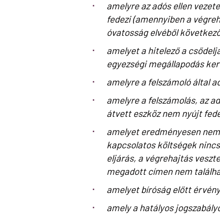
amelyre az adós ellen vezete
fedezi (amennyiben a végreh
óvatosság elvéből következő
amelyet a hitelező a csődelj
egyezségi megállapodás ker
amelyre a felszámoló által ad
amelyre a felszámolás, az ad
átvett eszköz nem nyújt fed
amelyet eredményesen nem le
kapcsolatos költségek nincs
eljárás, a végrehajtás veszt
megadott címen nem találhat
amelyet bíróság előtt érvény
amely a hatályos jogszabályo