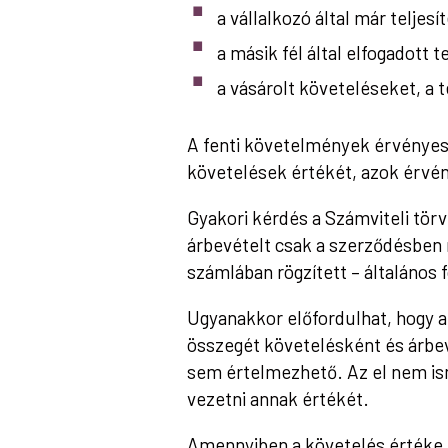
a vállalkozó által már teljesí
a másik fél által elfogadott 
a vásárolt követeléseket, a 
A fenti követelmények érvényesít
követelések értékét, azok érvé
Gyakori kérdés a Számviteli törv
árbevételt csak a szerződésben me
számlában rögzített – általános
Ugyanakkor előfordulhat, hogy az 
összegét követelésként és árbe
sem értelmezhető. Az el nem isme
vezetni annak értékét.
Amennyiben a követelés értéke per