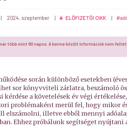
|
2024. szeptember
|
ELŐFIZETŐI CIKK
|
#ad
már több mint 90 napos. A benne közölt információk nem feltét
működése során különböző esetekben (éves
lhet sor könyvviteli zárlatra, beszámoló ö
i kérdése a követelések év végi értékelése,
ori problémaként merül fel, hogy mikor é
ell elszámolni, illetve ebből mennyi adóal
ban. Ehhez próbálunk segítséget nyújtani 