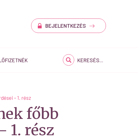
BEJELENTKEZÉS
LŐFIZETNÉK
KERESÉS...
ései – 1. rész
ének főbb
 1. rész