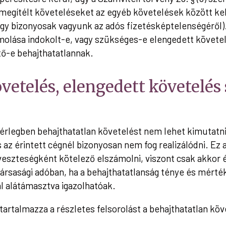
megítélt követeléseket az egyéb követelések között kel
ogy bizonyosak vagyunk az adós fizetésképtelenségéről). 
olása indokolt-e, vagy szükséges-e elengedett követel
tő-e behajthatatlannak.
vetelés, elengedett követelés
mérlegben behajthatatlan követelést nem lehet kimutatni
 az érintett cégnél bizonyosan nem fog realizálódni. Ez 
 veszteségként kötelező elszámolni, viszont csak akkor
ársasági adóban, ha a behajthatatlanság ténye és mérték
alátámasztva igazolhatóak.
tartalmazza a részletes felsorolást a behajthatatlan kö