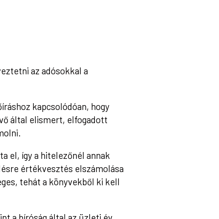
yeztetni az adósokkal a
lőíráshoz kapcsolódóan, hogy
ő által elismert, elfogadott
molni.
ta el, így a hitelezőnél annak
lésre értékvesztés elszámolása
ges, tehát a könyvekből ki kell
t a bíróság által az üzleti év