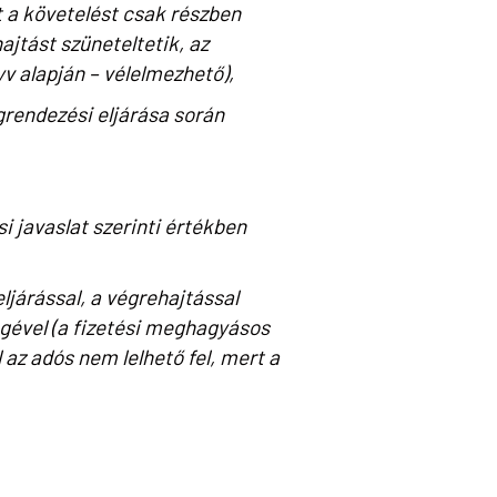
t a követelést csak részben
jtást szüneteltetik, az
v alapján – vélelmezhető),
grendezési eljárása során
i javaslat szerinti értékben
járással, a végrehajtással
gével (a fizetési meghagyásos
az adós nem lelhető fel, mert a