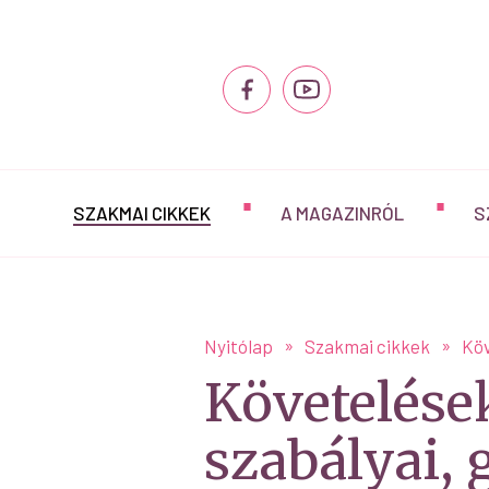
SZAKMAI CIKKEK
A MAGAZINRÓL
S
Nyitólap
Szakmai cikkek
Köv
Követelések
szabályai, 