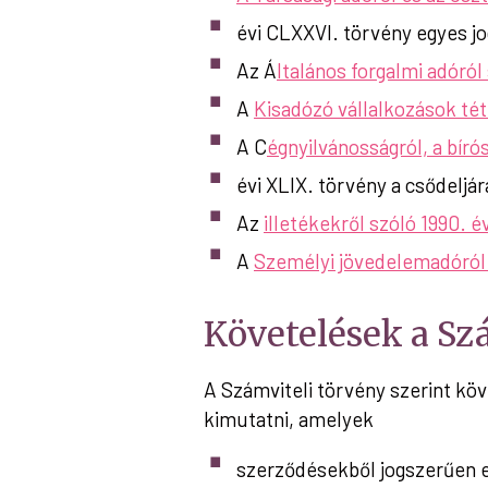
évi CLXXVI. törvény egyes jo
Az Á
ltalános forgalmi adóról
A
Kisadózó vállalkozások téte
A C
égnyilvánosságról, a bíró
évi XLIX. törvény a csődeljár
Az
illetékekről szóló 1990. év
A
Személyi jövedelemadóról s
Követelések a Sz
A Számviteli törvény szerint kö
kimutatni, amelyek
szerződésekből jogszerűen 