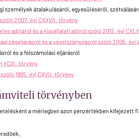
gi személyek átalakulásáról, egyesüléséről, szétválásár
 szóló 2007. évi CXXVII. törvény
les adójáról és a kisvállalati adóról szóló 2012. évi CXLV
sági cégeljárásról és a végelszámolásról szóló 2006. évi 
ásról és a felszámolási eljárásról
i XCIII. törvény
zóló 1995. évi CXVII. törvény
ámviteli törvényben
vetelésként a mérlegben azon pénzértékben kifejezett fi
eredőek,