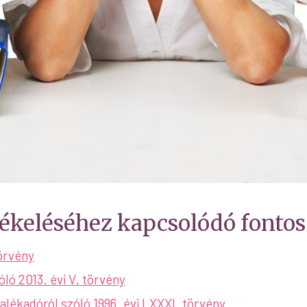
tékeléséhez kapcsolódó fonto
törvény
ló 2013. évi V. törvény
talékadóról szóló 1996. évi LXXXI. törvény