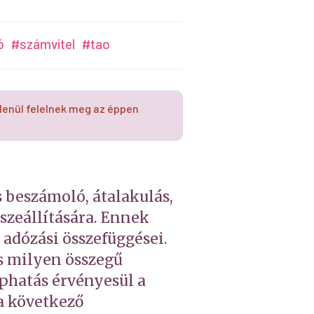
ó
#számvitel
#tao
lenül felelnek meg az éppen
 beszámoló, átalakulás,
sszeállítására. Ennek
 adózási összefüggései.
s milyen összegű
aphatás érvényesül a
a következő