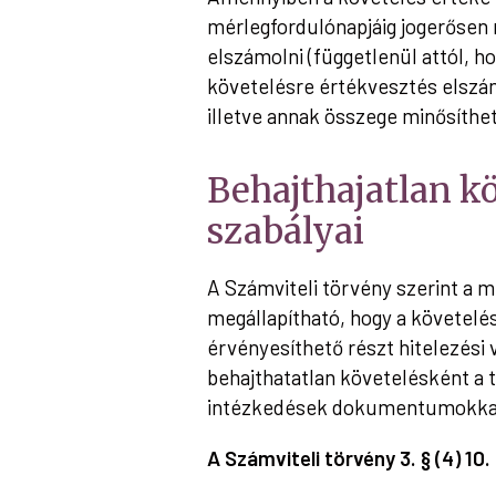
mérlegfordulónapjáig jogerősen 
elszámolni (függetlenül attól, h
követelésre értékvesztés elszám
illetve annak összege minősíthe
Behajthajatlan kö
szabályai
A Számviteli törvény szerint a 
megállapítható, hogy a követelés
érvényesíthető részt hitelezési
behajthatatlan követelésként a t
intézkedések dokumentumokkal 
A Számviteli törvény 3. § (4) 10.