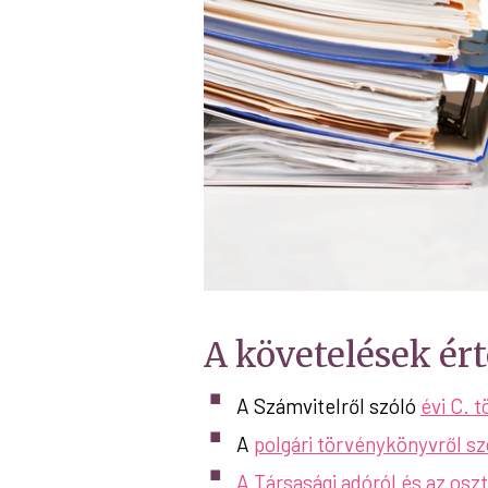
A követelések ér
A Számvitelről szóló
évi C. 
A
polgári törvénykönyvről szó
A Társasági adóról és az osz