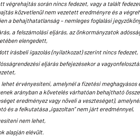
tt végrehajtás során nincs fedezet, vagy a talált fedeze
ajtás közvetlenül nem vezetett eredményre és a végreha
en a behajthatatlanság – nemleges foglalási jegyzőköny
árás, a felszámolási eljárás, az önkormányzatok adóssá
etében elengedett,
ott írásbeli igazolás (nyilatkozat) szerint nincs fedezet,
ósságrendezési eljárás befejezésekor a vagyonfelosztás
ezetet,
het érvényesíteni, amelynél a fizetési meghagyásos el
enek arányban a követelés várhatóan behajtható össze
eséget eredményez vagy növeli a veszteséget), amelynél 
ó és a felkutatása „igazoltan” nem járt eredménnyel,
esíteni nem lehet,
k alapján elévült.