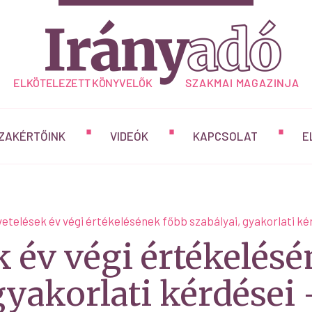
ZAKÉRTŐINK
VIDEÓK
KAPCSOLAT
E
etelések év végi értékelésének főbb szabályai, gyakorlati kérd
 év végi értékelés
gyakorlati kérdései –