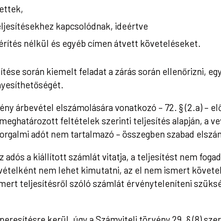
tettek,
teljesítésekhez kapcsolódnak, ideértve
térítés nélkül és egyéb címen átvett követeléseket.
ése során kiemelt feladat a zárás során ellenőrizni, eg
nyesíthetőségét.
ény árbevétel elszámolására vonatkozó – 72. § (2.a) – e
ghatározott feltételek szerinti teljesítés alapján, a vev
 forgalmi adót nem tartalmazó – összegben szabad elszá
adós a kiállított számlát vitatja, a teljesítést nem fogad
vételként nem lehet kimutatni, az el nem ismert követe
rt teljesítésről szóló számlát érvényteleníteni szüksé
esítésre kerül, úgy a Számviteli törvény 29. § (8) szerin