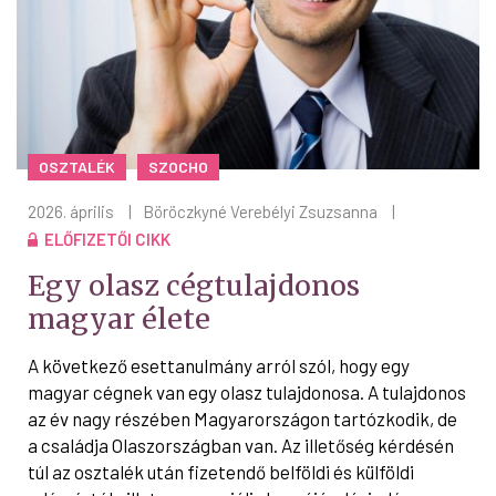
OSZTALÉK
SZOCHO
2026. április
|
Böröczkyné Verebélyi Zsuzsanna
|
ELŐFIZETŐI CIKK
Egy olasz cégtulajdonos
magyar élete
A következő esettanulmány arról szól, hogy egy
magyar cégnek van egy olasz tulajdonosa. A tulajdonos
az év nagy részében Magyarországon tartózkodik, de
a családja Olaszországban van. Az illetőség kérdésén
túl az osztalék után fizetendő belföldi és külföldi