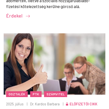
adómérték, illetve a szociális hozzájárulásiadó-
fizetési kötelezettség kerülne górcső alá.
Érdekel
OSZTALÉK
PTK
SZÁMVITEL
2025. július
|
Dr. Kardos Barbara
|
ELŐFIZETŐI CIKK