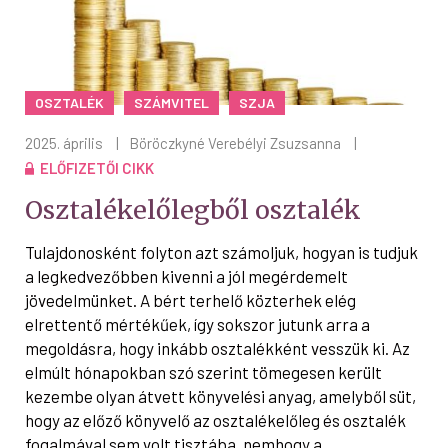
OSZTALÉK
SZÁMVITEL
SZJA
2025. április
|
Böröczkyné Verebélyi Zsuzsanna
|
ELŐFIZETŐI CIKK
Osztalékelőlegből osztalék
Tulajdonosként folyton azt számoljuk, hogyan is tudjuk
a legkedvezőbben kivenni a jól megérdemelt
jövedelmünket. A bért terhelő közterhek elég
elrettentő mértékűek, így sokszor jutunk arra a
megoldásra, hogy inkább osztalékként vesszük ki. Az
elmúlt hónapokban szó szerint tömegesen került
kezembe olyan átvett könyvelési anyag, amelyből süt,
hogy az előző könyvelő az osztalékelőleg és osztalék
fogalmával sem volt tisztába, nemhogy a