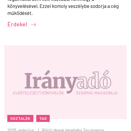
könyvelésével. Ezzel komoly veszélybe sodorja a cég
működését.
Érdekel
OSZTALÉK
TAO
2025. március
|
Böröczkyné Verebélyi Zsuzsanna