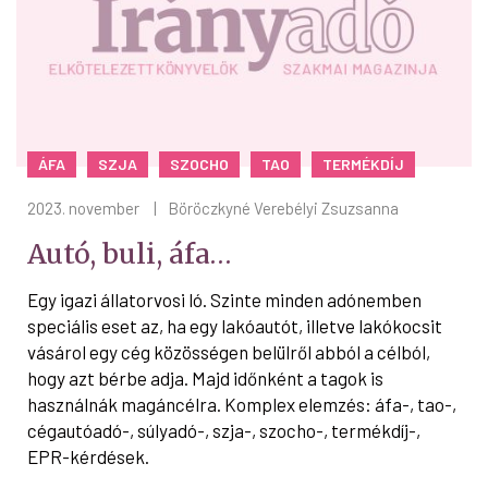
ÁFA
SZJA
SZOCHO
TAO
TERMÉKDÍJ
2023. november
|
Böröczkyné Verebélyi Zsuzsanna
Autó, buli, áfa…
Egy igazi állatorvosi ló. Szinte minden adónemben
speciális eset az, ha egy lakóautót, illetve lakókocsit
vásárol egy cég közösségen belülről abból a célból,
hogy azt bérbe adja. Majd időnként a tagok is
használnák magáncélra. Komplex elemzés: áfa-, tao-,
cégautóadó-, súlyadó-, szja-, szocho-, termékdíj-,
EPR-kérdések.