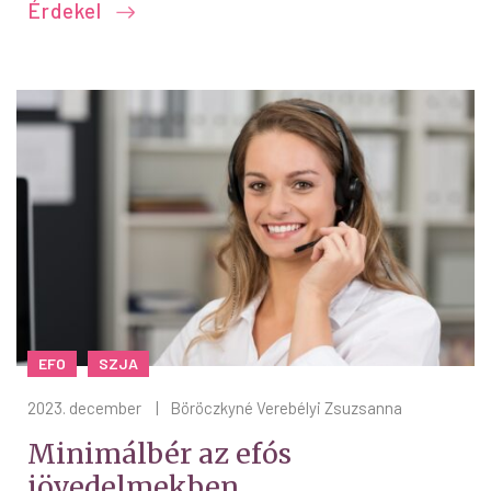
Érdekel
EFO
SZJA
2023. december
|
Böröczkyné Verebélyi Zsuzsanna
Minimálbér az efós
jövedelmekben