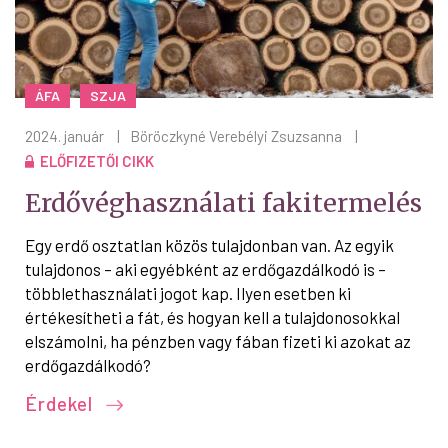
ÁFA
SZJA
2024. január
|
Böröczkyné Verebélyi Zsuzsanna
|
ELŐFIZETŐI CIKK
Erdővéghasználati fakitermelés
Egy erdő osztatlan közös tulajdonban van. Az egyik
tulajdonos – aki egyébként az erdőgazdálkodó is –
többlethasználati jogot kap. Ilyen esetben ki
értékesítheti a fát, és hogyan kell a tulajdonosokkal
elszámolni, ha pénzben vagy fában fizeti ki azokat az
erdőgazdálkodó?
Érdekel