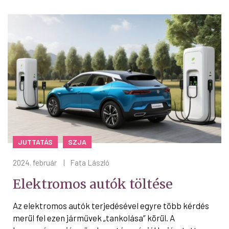
JUTTATÁS
SZJA
2024. február
|
Fata László
Elektromos autók töltése
Az elektromos autók terjedésével egyre több kérdés
merül fel ezen járművek „tankolása” körül. A