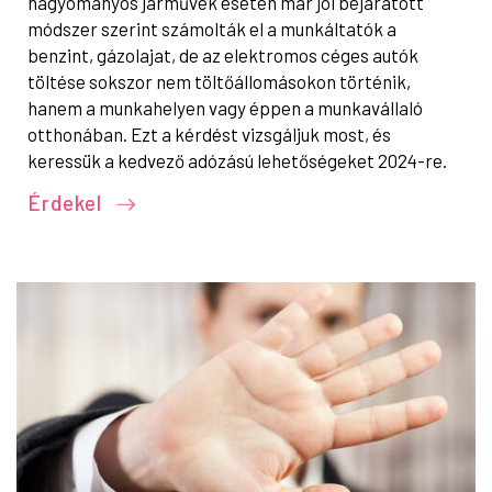
hagyományos járművek esetén már jól bejáratott
módszer szerint számolták el a munkáltatók a
benzint, gázolajat, de az elektromos céges autók
töltése sokszor nem töltőállomásokon történik,
hanem a munkahelyen vagy éppen a munkavállaló
otthonában. Ezt a kérdést vizsgáljuk most, és
keressük a kedvező adózású lehetőségeket 2024-re.
Érdekel