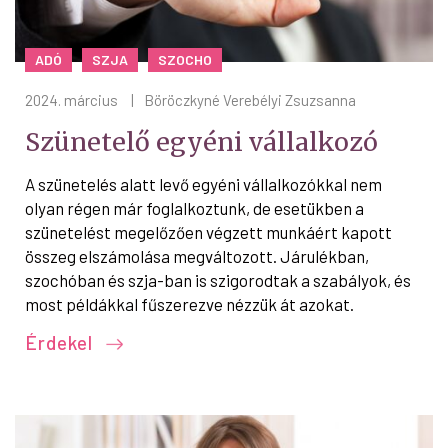
ADÓ
SZJA
SZOCHO
2024. március
|
Böröczkyné Verebélyi Zsuzsanna
Szünetelő egyéni vállalkozó
A szünetelés alatt levő egyéni vállalkozókkal nem
olyan régen már foglalkoztunk, de esetükben a
szünetelést megelőzően végzett munkáért kapott
összeg elszámolása megváltozott. Járulékban,
szochóban és szja-ban is szigorodtak a szabályok, és
most példákkal fűszerezve nézzük át azokat.
Érdekel