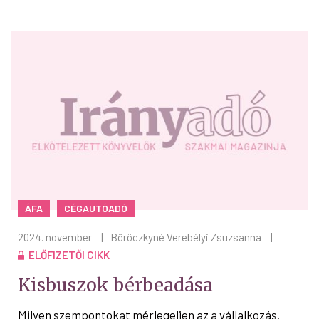
ÁFA
CÉGAUTÓADÓ
2024. november
|
Böröczkyné Verebélyi Zsuzsanna
|
ELŐFIZETŐI CIKK
Kisbuszok bérbeadása
Milyen szempontokat mérlegeljen az a vállalkozás,