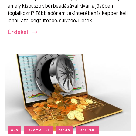
amely kisbuszok bérbeadásával kíván a jövőben
foglalkozni? Több adónem tekintetében is képben kell
lenni: áfa, cégautóadó, súlyadó, illeték.
Érdekel
ÁFA
SZÁMVITEL
SZJA
SZOCHO