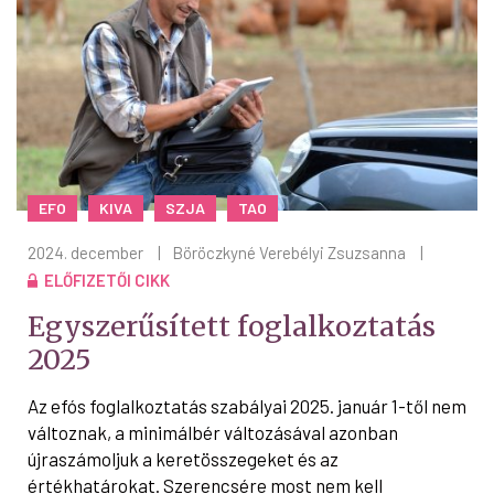
EFO
KIVA
SZJA
TAO
2024. december
|
Böröczkyné Verebélyi Zsuzsanna
|
ELŐFIZETŐI CIKK
Egyszerűsített foglalkoztatás
2025
Az efós foglalkoztatás szabályai 2025. január 1-től nem
változnak, a minimálbér változásával azonban
újraszámoljuk a keretösszegeket és az
értékhatárokat. Szerencsére most nem kell