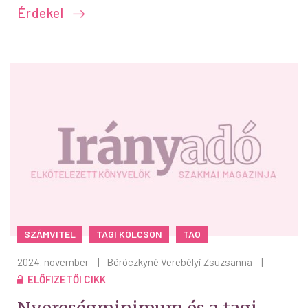
Érdekel
SZÁMVITEL
TAGI KÖLCSÖN
TAO
2024. november
|
Böröczkyné Verebélyi Zsuzsanna
|
ELŐFIZETŐI CIKK