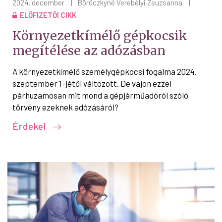
2024. december
|
Böröczkyné Verebélyi Zsuzsanna
|
ELŐFIZETŐI CIKK
Környezetkímélő gépkocsik
megítélése az adózásban
A környezetkímélő személygépkocsi fogalma 2024.
szeptember 1-jétől változott. De vajon ezzel
párhuzamosan mit mond a gépjárműadóról szóló
törvény ezeknek adózásáról?
Érdekel