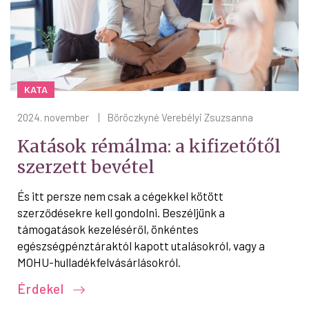
KATA
2024. november
|
Böröczkyné Verebélyi Zsuzsanna
Katások rémálma: a kifizetőtől
szerzett bevétel
És itt persze nem csak a cégekkel kötött
szerződésekre kell gondolni. Beszéljünk a
támogatások kezeléséről, önkéntes
egészségpénztáraktól kapott utalásokról, vagy a
MOHU-hulladékfelvásárlásokról.
Érdekel