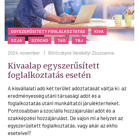
EGYSZERŰSÍTETT FOGLALKOZTATÁS
KIVA
SZJA
SZOCHO
TAO
TBJ
2024. november
|
Böröczkyné Verebélyi Zsuzsanna
Kivaalap egyszerűsített
foglalkoztatás esetén
A kisvállalati adó két terület adóztatását váltja ki: az
eredményesség utáni társasági adót és a
foglalkoztatás utáni munkáltatói járulékterheket.
Pontosabban a szociális hozzájárulási adót és a
szakképzési hozzájárulást. De vajon mi a helyzet az
egyszerűsített foglalkoztatás, vagy akár az ekho
eseteivel?