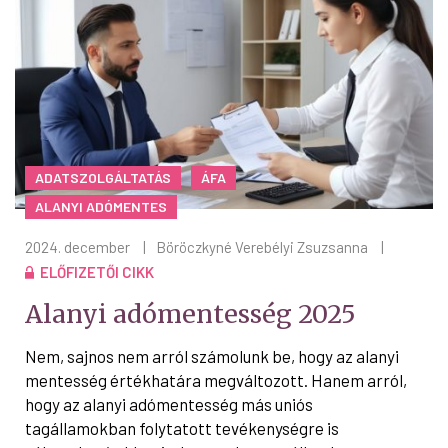
ADATSZOLGÁLTATÁS
ÁFA
ALANYI ADÓMENTES
2024. december
|
Böröczkyné Verebélyi Zsuzsanna
|
ELŐFIZETŐI CIKK
Alanyi adómentesség 2025
Nem, sajnos nem arról számolunk be, hogy az alanyi
mentesség értékhatára megváltozott. Hanem arról,
hogy az alanyi adómentesség más uniós
tagállamokban folytatott tevékenységre is