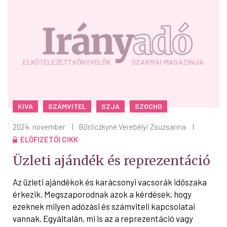
KIVA
SZÁMVITEL
SZJA
SZOCHO
2024. november
|
Böröczkyné Verebélyi Zsuzsanna
|
ELŐFIZETŐI CIKK
Üzleti ajándék és reprezentáció
Az üzleti ajándékok és karácsonyi vacsorák időszaka
érkezik. Megszaporodnak azok a kérdések, hogy
ezeknek milyen adózási és számviteli kapcsolatai
vannak. Egyáltalán, mi is az a reprezentáció vagy