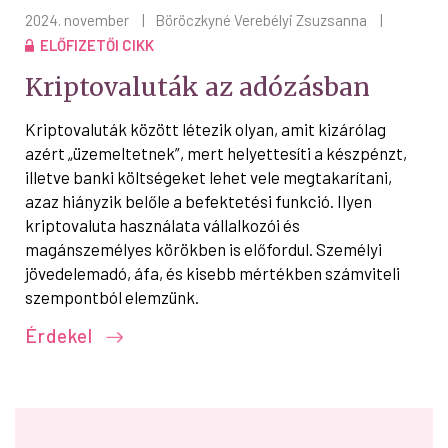
2024. november
|
Böröczkyné Verebélyi Zsuzsanna
|
ELŐFIZETŐI CIKK
Kriptovaluták az adózásban
Kriptovaluták között létezik olyan, amit kizárólag
azért „üzemeltetnek”, mert helyettesíti a készpénzt,
illetve banki költségeket lehet vele megtakarítani,
azaz hiányzik belőle a befektetési funkció. Ilyen
kriptovaluta használata vállalkozói és
magánszemélyes körökben is előfordul. Személyi
jövedelemadó, áfa, és kisebb mértékben számviteli
szempontból elemzünk.
Érdekel