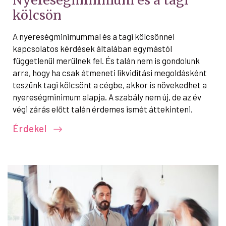
Nyereségminimum és a tagi
kölcsön
A nyereségminimummal és a tagi kölcsönnel
kapcsolatos kérdések általában egymástól
függetlenül merülnek fel. És talán nem is gondolunk
arra, hogy ha csak átmeneti likviditási megoldásként
teszünk tagi kölcsönt a cégbe, akkor is növekedhet a
nyereségminimum alapja. A szabály nem új, de az év
végi zárás előtt talán érdemes ismét áttekinteni.
Érdekel