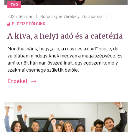
TAO
2025. február
|
Böröczkyné Verebélyi Zsuzsanna
|
ELŐFIZETŐI CIKK
A kiva, a helyi adó és a cafetéria
Mondhatnánk, hogy „a jó, a rossz és a csúf” esete, de
valójában mindegyiknek megvan a maga szépsége. És
amikor ők hárman összeállnak, egy egészen komoly
szakmai csemege születik belőle.
Érdekel