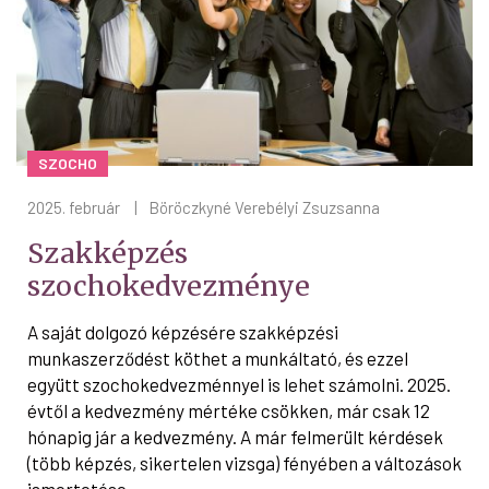
SZOCHO
2025. február
|
Böröczkyné Verebélyi Zsuzsanna
Szakképzés
szochokedvezménye
A saját dolgozó képzésére szakképzési
munkaszerződést köthet a munkáltató, és ezzel
együtt szochokedvezménnyel is lehet számolni. 2025.
évtől a kedvezmény mértéke csökken, már csak 12
hónapig jár a kedvezmény. A már felmerült kérdések
(több képzés, sikertelen vizsga) fényében a változások
ismertetése.