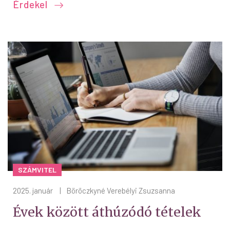
Érdekel
SZÁMVITEL
2025. január
|
Böröczkyné Verebélyi Zsuzsanna
Évek között áthúzódó tételek