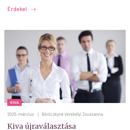
Érdekel
KIVA
2025. március
|
Böröczkyné Verebélyi Zsuzsanna
Kiva újraválasztása