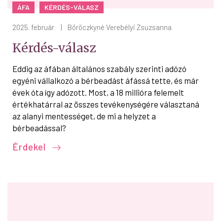
ÁFA
KÉRDÉS-VÁLASZ
2025. február
|
Böröczkyné Verebélyi Zsuzsanna
Kérdés-válasz
Eddig az áfában általános szabály szerinti adózó
egyéni vállalkozó a bérbeadást áfássá tette, és már
évek óta így adózott. Most, a 18 millióra felemelt
értékhatárral az összes tevékenységére választaná
az alanyi mentességet, de mi a helyzet a
bérbeadással?
Érdekel