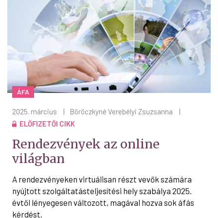
ÁFA
2025. március
|
Böröczkyné Verebélyi Zsuzsanna
|
ELŐFIZETŐI CIKK
Rendezvények az online
világban
A rendezvényeken virtuálisan részt vevők számára
nyújtott szolgáltatásteljesítési hely szabálya 2025.
évtől lényegesen változott, magával hozva sok áfás
kérdést.