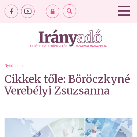
Nyitólap
Cikkek tőle: Böröczkyné
Verebélyi Zsuzsanna