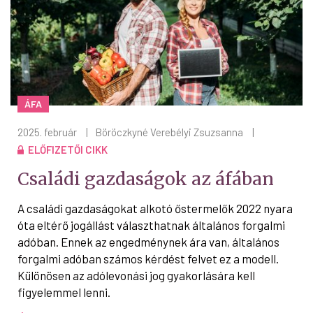
ÁFA
2025. február
|
Böröczkyné Verebélyi Zsuzsanna
|
ELŐFIZETŐI CIKK
Családi gazdaságok az áfában
A családi gazdaságokat alkotó őstermelők 2022 nyara
óta eltérő jogállást választhatnak általános forgalmi
adóban. Ennek az engedménynek ára van, általános
forgalmi adóban számos kérdést felvet ez a modell.
Különösen az adólevonási jog gyakorlására kell
figyelemmel lenni.