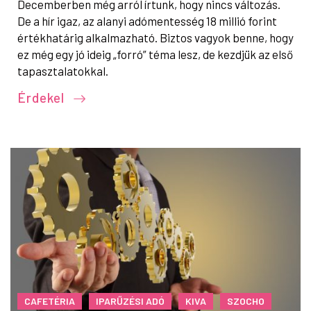
Decemberben még arról írtunk, hogy nincs változás.
De a hír igaz, az alanyi adómentesség 18 millió forint
értékhatárig alkalmazható. Biztos vagyok benne, hogy
ez még egy jó ideig „forró” téma lesz, de kezdjük az első
tapasztalatokkal.
Érdekel
CAFETÉRIA
IPARŰZÉSI ADÓ
KIVA
SZOCHO