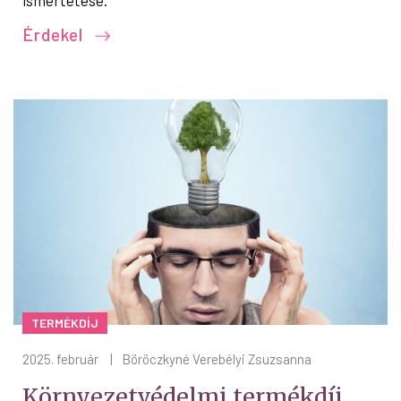
Érdekel
TERMÉKDÍJ
2025. február
|
Böröczkyné Verebélyi Zsuzsanna
Környezetvédelmi termékdíj