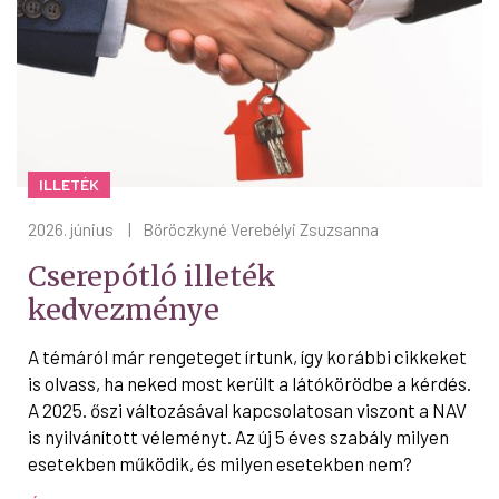
ILLETÉK
2026. június
|
Böröczkyné Verebélyi Zsuzsanna
Cserepótló illeték
kedvezménye
A témáról már rengeteget írtunk, így korábbi cikkeket
is olvass, ha neked most került a látókörödbe a kérdés.
A 2025. őszi változásával kapcsolatosan viszont a NAV
is nyilvánított véleményt. Az új 5 éves szabály milyen
esetekben működik, és milyen esetekben nem?