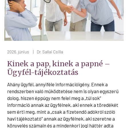
2026. június
|
Dr. Sallai Csilla
Kinek a pap, kinek a papné –
Ügyfél-tájékoztatás
Ahány ügyfél, annyiféle információigény. Ennek a
rendszerben való működtetése nem is olyan egyszerű
dolog, hiszen éppúgy nem felel meg a „túl sok”
információ annak az ügyfélnek, aki ennek a töredékét
sem érti meg, mint a „csak a fizetendő adókról szóló
havi tájékoztató” annak az ügyfélnek, aki szeretne a
könyvelés számain és a mindenkori jogi háttér adta