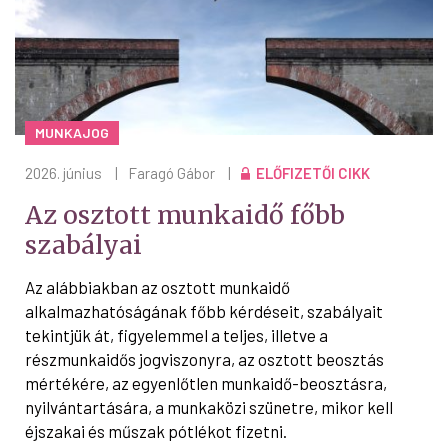
MUNKAJOG
2026. június
|
Faragó Gábor
|
ELŐFIZETŐI CIKK
Az osztott munkaidő főbb
szabályai
Az alábbiakban az osztott munkaidő
alkalmazhatóságának főbb kérdéseit, szabályait
tekintjük át, figyelemmel a teljes, illetve a
részmunkaidős jogviszonyra, az osztott beosztás
mértékére, az egyenlőtlen munkaidő-beosztásra,
nyilvántartására, a munkaközi szünetre, mikor kell
éjszakai és műszak pótlékot fizetni.