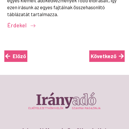
egyes kiemelt adókedvezmények főbb előírásait, így
ezen írásunk az egyes fajtáinak összehasonlító
táblázatát tartalmazza.
Érdekel
Előző
Következő