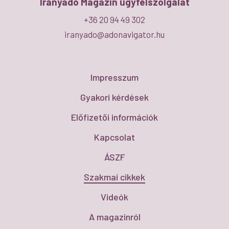
Irányadó Magazin ügyfélszolgálat
+36 20 94 49 302
iranyado@adonavigator.hu
Impresszum
Gyakori kérdések
Előfizetői információk
Kapcsolat
ÁSZF
Szakmai cikkek
Videók
A magazinról