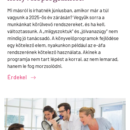
Mi másról is írhatnék júniusban, amikor már a túl
vagyunk a 2025-ös év zárásán? Vegyük sorra a
munkánkat körülvevő rendszereket, és ha kell,
változtassunk. A „miígyszoktuk” és „jólvanazúgy” nem
mindig jó tanácsadó. A könyvelőprogramok fejlődése
egy kötelező elem, nyakunkon például az e-áfa
rendszerének kötelező használata. Akinek a
programja nem tart lépést a korral, az nem lemarad,
hanem le fog morzsolódni.
Érdekel