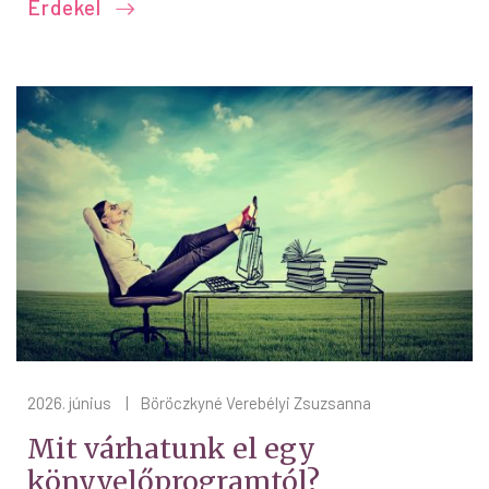
Érdekel
2026. június
|
Böröczkyné Verebélyi Zsuzsanna
Mit várhatunk el egy
könyvelőprogramtól?