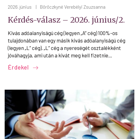
2026. június
|
Böröczkyné Verebélyi Zsuzsanna
Kérdés-válasz – 2026. június/2.
Kivás adóalanyiságú cég (legyen „A” cég) 100%-os
tulajdonában van egy másik kivás adóalanyiságú cég
(legyen „L” cég). „L” cég a nyereségét osztalékként
jóváhagyja, ami után a kivát meg kell fizetnie...
Érdekel