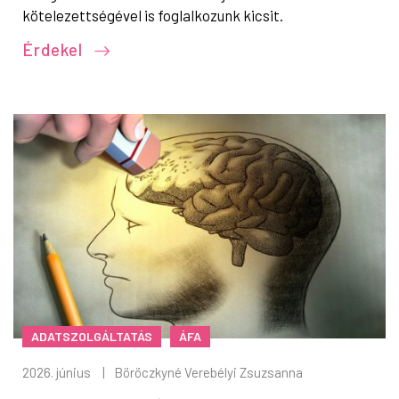
kötelezettségével is foglalkozunk kicsit.
Érdekel
ADATSZOLGÁLTATÁS
ÁFA
2026. június
|
Böröczkyné Verebélyi Zsuzsanna